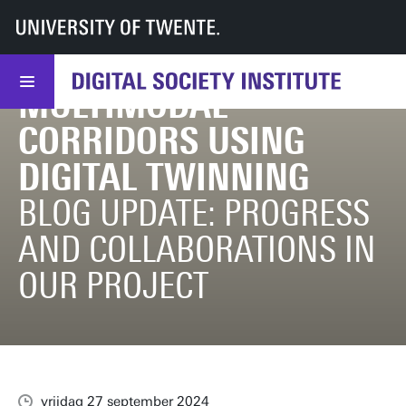
TRANSITIONING
UT
DSI
DSI
Nieuws
December Editie Transitioning towards resilient multimodal corridors using
TOWARDS RESILIENT
MULTIMODAL
CORRIDORS USING
DIGITAL TWINNING
BLOG UPDATE: PROGRESS
AND COLLABORATIONS IN
OUR PROJECT
vrijdag 27 september 2024