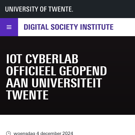
UT
DSI
DSI
Nieuws
IoT Cyberlab officieel geopend aan Universiteit Twente
IOT CYBERLAB
OFFICIEEL GEOPEND
AAN UNIVERSITEIT
TWENTE
woensdag 4 december 2024