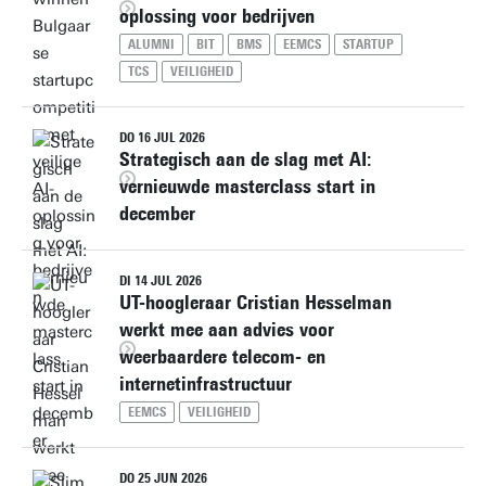
oplossing voor bedrijven
ALUMNI
BIT
BMS
EEMCS
STARTUP
TCS
VEILIGHEID
DO 16 JUL 2026
Strategisch aan de slag met AI:
vernieuwde masterclass start in
december
DI 14 JUL 2026
UT-hoogleraar Cristian Hesselman
werkt mee aan advies voor
weerbaardere telecom- en
internetinfrastructuur
EEMCS
VEILIGHEID
DO 25 JUN 2026