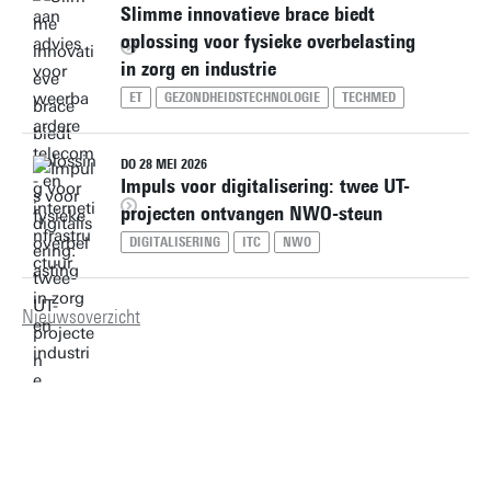
Slimme innovatieve brace biedt
oplossing voor fysieke overbelasting
in zorg en industrie
ET
GEZONDHEIDSTECHNOLOGIE
TECHMED
DO 28 MEI 2026
Impuls voor digitalisering: twee UT-
projecten ontvangen NWO-steun
DIGITALISERING
ITC
NWO
Nieuwsoverzicht