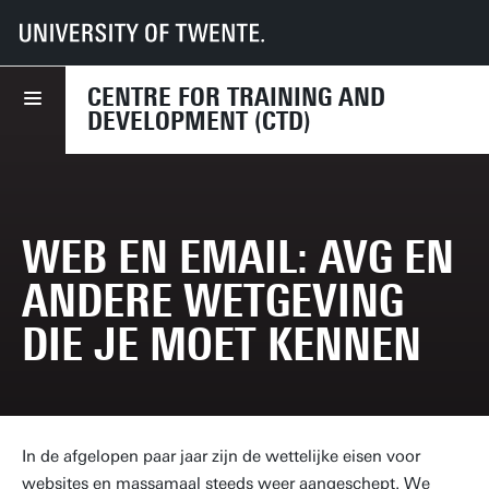
UT
Diensten
HR
CTD
Course finder
Web en email: AVG en andere wetgeving die je moet kennen
CENTRE FOR TRAINING AND
DEVELOPMENT (CTD)
WEB EN EMAIL: AVG EN
ANDERE WETGEVING
DIE JE MOET KENNEN
In de afgelopen paar jaar zijn de wettelijke eisen voor
websites en massamaal steeds weer aangeschept. We