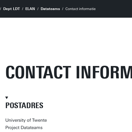
Dept LDT
ELAN
Datateams
Contact informatie
CONTACT INFORM
POSTADRES
University of Twente
Project Datateams