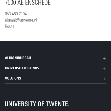
7500 AE ENSCHEDE
053 489 2104
alumni@utwente.nl
Route
ALUMNIBUREAU
UNIVERSITEITSFONDS
VOLG ONS