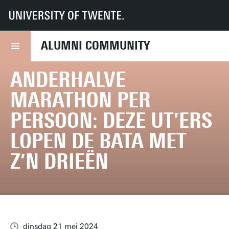
UT
Alumni Community
Nieuws
Anderhalve marathon per persoon: deze UT’ers lopen de Bata met z’n dri
ALUMNI COMMUNITY
ANDERHALVE
MARATHON PER
PERSOON: DEZE UT’ERS
LOPEN DE BATA MET
Z’N DRIEËN
dinsdag 21 mei 2024