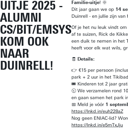
UITJE 2025 -
Familie-uitje
! 🌞
Dit jaar gaan we op
14 s
ALUMNI
Duinrell - en jullie zijn va
CS/BIT/EMSYS
Of je het nu leuk vindt o
af te suizen, Rick de Kikk
KOM OOK
een duik te nemen in het T
heeft voor elk wat wils, gr
NAAR
🧾
Details:
DUINRELL!
👉 €15 per persoon (inclus
park + 2 uur in het Tikibad
🎟 Kinderen tot 2 jaar grat
🕥 We verzamelen rond 10
en gaan samen het park i
📅 Meld je vóór
1 septem
https://lnkd.in/euh228aZ
Nog geen ENIAC-lid? Word 
https://lnkd.in/e5mTxJju