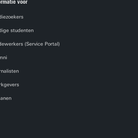
ormatie voor
diezoekers
dige studenten
ewerkers (Service Portal)
mni
rnalisten
kgevers
anen