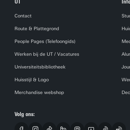
UT
Inf
Contact
Stu
Route & Plattegrond
Hui
People Pages (Telefoongids)
Med
Werken bij de UT / Vacatures
Alu
Universiteitsbibliotheek
Jou
Huisstijl & Logo
Wer
Merchandise webshop
Dec
Volg ons: