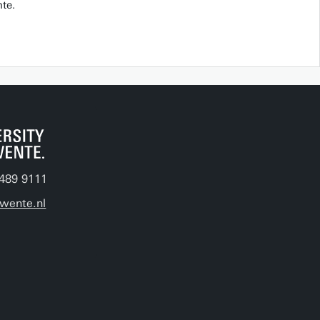
te.
489 9111
wente.nl