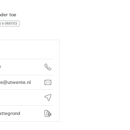
der toe
 & ORATIES
9
re@utwente.nl
attegrond