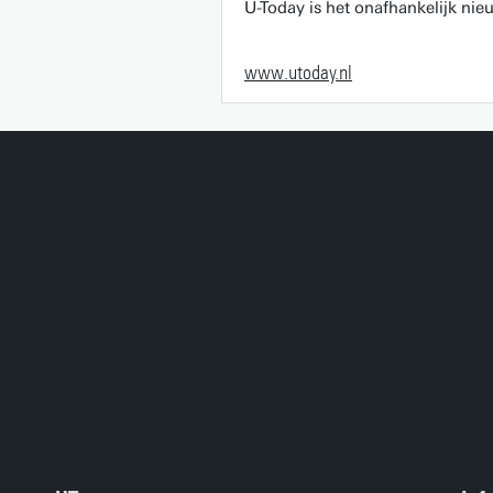
U-Today is het onafhankelijk ni
www.utoday.nl