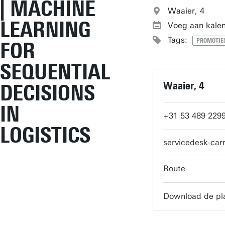
| MACHINE
Waaier, 4
LEARNING
Voeg aan kalen
Tags:
PROMOTIES
FOR
SEQUENTIAL
Waaier, 4
DECISIONS
IN
+31 53 489 229
LOGISTICS
servicedesk-car
Route
Download de pl