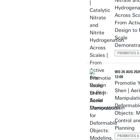
Nitrate and
Hydrogena
Across Sca
From Activ
Design to P
Scale
Demonstra
PROMOTIES &
WO 26 AUG 2026
12:00
Promotie Y
Shen | Aeri
Manipulati
Deformabl
Objects: M
Control an
Planning
PROMOTIES &