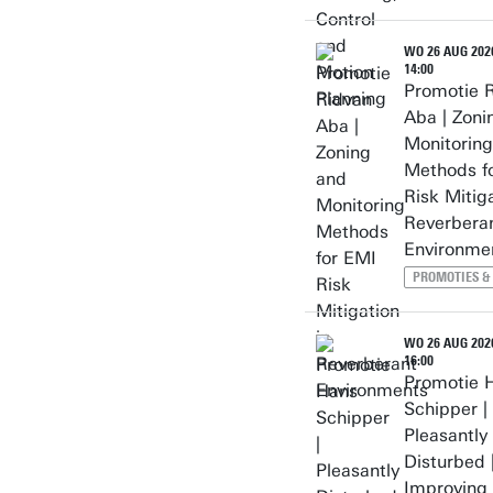
WO 26 AUG 2026
14:00
Promotie 
Aba | Zoni
Monitoring
Methods f
Risk Mitiga
Reverbera
Environme
PROMOTIES &
WO 26 AUG 2026
16:00
Promotie 
Schipper |
Pleasantly
Disturbed 
Improving