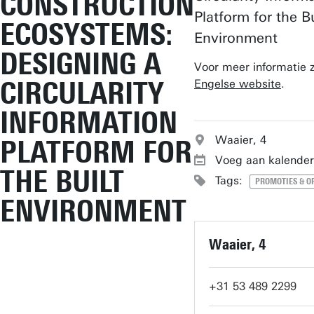
CONSTRUCTION
Platform for the Bu
ECOSYSTEMS:
Environment
DESIGNING A
Voor meer informatie z
CIRCULARITY
Engelse website
.
INFORMATION
Waaier, 4
PLATFORM FOR
Voeg aan kalender
THE BUILT
Tags:
PROMOTIES & O
ENVIRONMENT
Waaier, 4
+31 53 489 2299