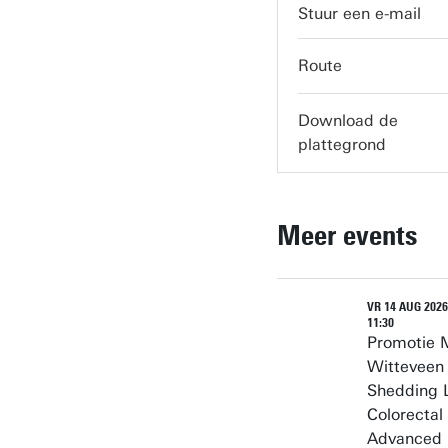
servicedesk-carre@
Route
Download de
plattegrond
Meer events
VR 14 AUG 2026 
11:30
Promotie 
Witteveen 
Shedding L
Colorectal
Advanced 