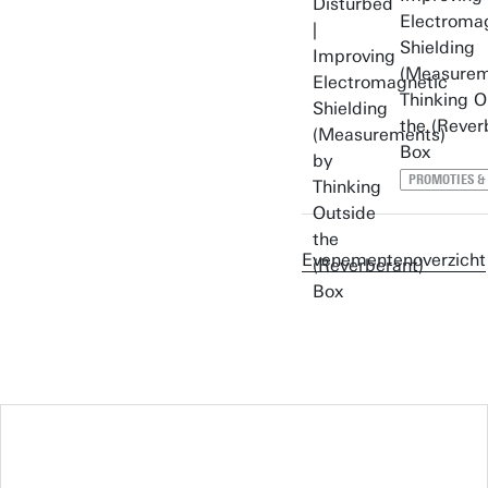
Electroma
Shielding
(Measurem
Thinking O
the (Rever
Box
PROMOTIES &
Evenementenoverzicht