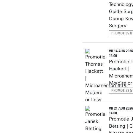
Technology
Guide Sur
During Key
Surgery
PROMOTIES &
VR 14 AUG 2026 
14:00
Promotie 
Hackett |
Microanem
Mo(o)re or
PROMOTIES &
VR 21 AUG 2026 
14:00
Promotie 
Betting | C