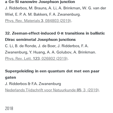
a Ge-Si nanowire Josephson junction
J. Ridderbos, M. Brauns, A. Li, A. Brinkman, W. G. van der
Wiel, E. P. A. M. Bakkers, F. A. Zwanenburg.
Phys. Rev. Materials
3
, 084803 (2019)
.
32. Zeeman-effect-induced 0-π transitions in ballistic
Dirac semimetal Josephson junctions
C. Li, B. de Ronde, J. de Boer, J. Ridderbos, F. A.
Zwanenburg, Y. Huang, A. A. Golubov, A. Brinkman.
Phys. Rev. Lett.
123
, 026802 (2019)
.
Supergeleiding in een quantum dot met een paar
gaten
J. Ridderbos & F.A. Zwanenburg
Nederlands Tijdschrift voor Natuurkunde
85
, 3, (2019)
.
2018