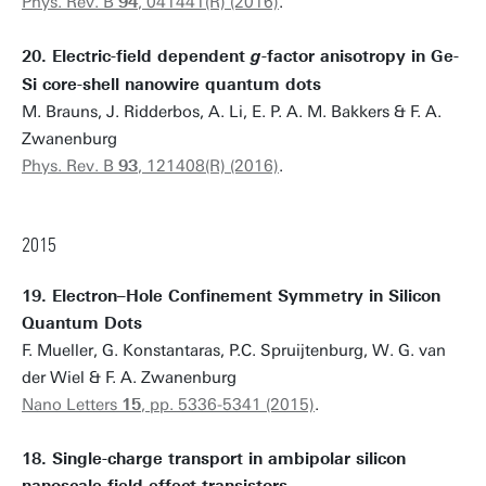
Phys. Rev. B
94
, 041441(R) (2016)
.
20. Electric-field dependent
-factor anisotropy in Ge-
g
Si core-shell nanowire quantum dots
M. Brauns, J. Ridderbos, A. Li, E. P. A. M. Bakkers & F. A.
Zwanenburg
Phys. Rev. B
93
, 121408(R) (2016)
.
2015
19. Electron–Hole Confinement Symmetry in Silicon
Quantum Dots
F. Mueller, G. Konstantaras, P.C. Spruijtenburg, W. G. van
der Wiel & F. A. Zwanenburg
Nano Letters
15
, pp. 5336-5341 (2015)
.
18. Single-charge transport in ambipolar silicon