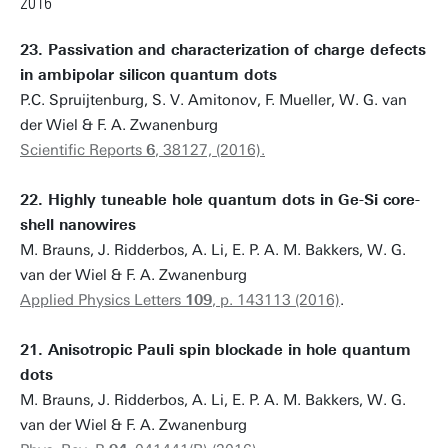
2016
23. Passivation and characterization of charge defects
in ambipolar silicon quantum dots
P.C. Spruijtenburg, S. V. Amitonov, F. Mueller, W. G. van
der Wiel & F. A. Zwanenburg
Scientific Reports
6
, 38127, (2016).
22. Highly tuneable hole quantum dots in Ge-Si core-
shell nanowires
M. Brauns, J. Ridderbos, A. Li, E. P. A. M. Bakkers, W. G.
van der Wiel & F. A. Zwanenburg
Applied Physics Letters
109
, p. 143113 (2016)
.
21. Anisotropic Pauli spin blockade in hole quantum
dots
M. Brauns, J. Ridderbos, A. Li, E. P. A. M. Bakkers, W. G.
van der Wiel & F. A. Zwanenburg