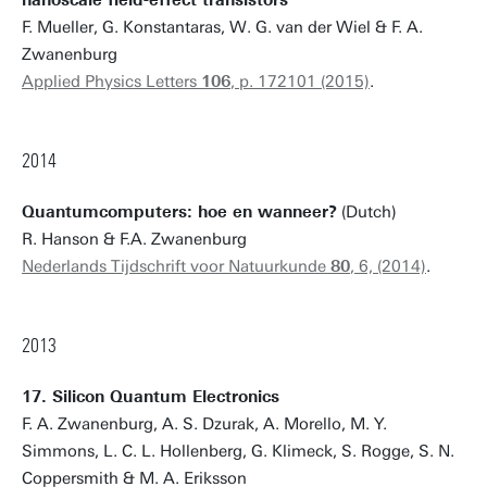
nanoscale field-effect transistors
F. Mueller, G. Konstantaras, W. G. van der Wiel & F. A.
Zwanenburg
Applied Physics Letters
106
, p. 172101 (2015)
.
2014
Quantumcomputers: hoe en wanneer?
(Dutch)
R. Hanson & F.A. Zwanenburg
Nederlands Tijdschrift voor Natuurkunde
80
, 6, (2014)
.
2013
17. Silicon Quantum Electronics
F. A. Zwanenburg, A. S. Dzurak, A. Morello, M. Y.
Simmons, L. C. L. Hollenberg, G. Klimeck, S. Rogge, S. N.
Coppersmith & M. A. Eriksson