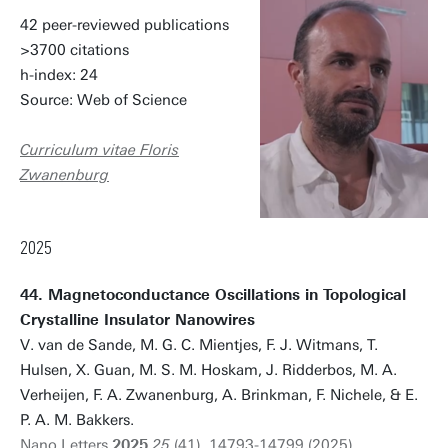
42 peer-reviewed publications
>3700 citations
h-index: 24
Source: Web of Science
Curriculum vitae Floris
Zwanenburg
2025
44. Magnetoconductance Oscillations in Topological
Crystalline Insulator Nanowires
V. van de Sande, M. G. C. Mientjes, F. J. Witmans, T.
Hulsen, X. Guan, M. S. M. Hoskam, J. Ridderbos, M. A.
Verheijen, F. A. Zwanenburg, A. Brinkman, F. Nichele, & E.
P. A. M. Bakkers.
Nano Letters
2025
25
(41), 14793-14799 (2025).