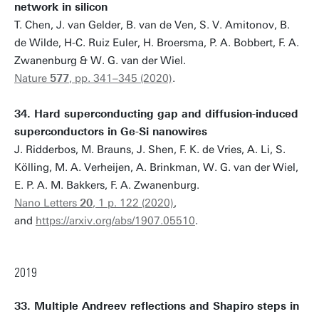
network in silicon
T. Chen, J. van Gelder, B. van de Ven, S. V. Amitonov, B.
de Wilde, H-C. Ruiz Euler, H. Broersma, P. A. Bobbert, F. A.
Zwanenburg & W. G. van der Wiel.
Nature
577
, pp. 341–345 (2020)
.
34. Hard superconducting gap and diffusion-induced
superconductors in Ge-Si nanowires
J. Ridderbos, M. Brauns, J. Shen, F. K. de Vries, A. Li, S.
Kölling, M. A. Verheijen, A. Brinkman, W. G. van der Wiel,
E. P. A. M. Bakkers, F. A. Zwanenburg.
Nano Letters
20
, 1 p. 122 (2020)
,
and
https://arxiv.org/abs/1907.05510
.
2019
33. Multiple Andreev reflections and Shapiro steps in