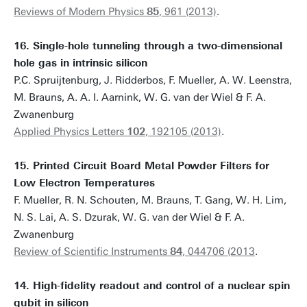
Reviews of Modern Physics
85
, 961 (2013)
.
16. Single-hole tunneling through a two-dimensional
hole gas in intrinsic silicon
P.C. Spruijtenburg, J. Ridderbos, F. Mueller, A. W. Leenstra,
M. Brauns, A. A. I. Aarnink, W. G. van der Wiel & F. A.
Zwanenburg
Applied Physics Letters
102
, 192105 (2013)
.
15. Printed Circuit Board Metal Powder Filters for
Low Electron Temperatures
F. Mueller, R. N. Schouten, M. Brauns, T. Gang, W. H. Lim,
N. S. Lai, A. S. Dzurak, W. G. van der Wiel & F. A.
Zwanenburg
Review of Scientific Instruments
84
, 044706 (2013
.
14. High-fidelity readout and control of a nuclear spin
qubit in silicon