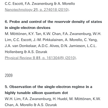
C.C. Escott, F.A. Zwanenburg & A. Morello
Nanotechnology
21
, p. 274018 (2010)
.
6. Probe and control of the reservoir density of states
in single-electron devices
M. Möttönen, K.Y. Tan, K.W. Chan, F.A. Zwanenburg, W.H.
Lim, C.C. Escott, J.-M. Pirkkalainen, A. Morello, C. Yang,
J.A. van Donkelaar, A.D.C. Alves, D.N. Jamieson, L.C.L.
Hollenberg & A.S. Dzurak
Physical Review B
81
, p. 161304(R) (2010)
.
2009
5. Observation of the single-electron regime in a
highly tunable silicon quantum dot
W.H. Lim, F.A. Zwanenburg, H. Huebl, M. Möttönen, K.W.
Chan, A. Morello & A.S. Dzurak