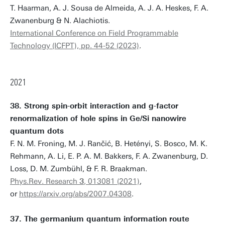
T. Haarman, A. J. Sousa de Almeida, A. J. A. Heskes, F. A.
Zwanenburg & N. Alachiotis.
International Conference on Field Programmable
Technology (ICFPT), pp. 44-52 (2023)
.
2021
38. Strong spin-orbit interaction and g-factor
renormalization of hole spins in Ge/Si nanowire
quantum dots
F. N. M. Froning, M. J. Rančić, B. Hetényi, S. Bosco, M. K.
Rehmann, A. Li, E. P. A. M. Bakkers, F. A. Zwanenburg, D.
Loss, D. M. Zumbühl, & F. R. Braakman.
Phys.Rev. Research
3
, 013081 (2021)
,
or
https://arxiv.org/abs/2007.04308
.
37. The germanium quantum information route