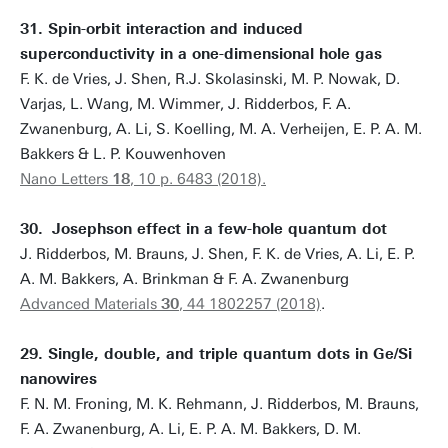
31. Spin-orbit interaction and induced
superconductivity in a one-dimensional hole gas
F. K. de Vries, J. Shen, R.J. Skolasinski, M. P. Nowak, D.
Varjas, L. Wang, M. Wimmer, J. Ridderbos, F. A.
Zwanenburg, A. Li, S. Koelling, M. A. Verheijen, E. P. A. M.
Bakkers & L. P. Kouwenhoven
Nano Letters
18
, 10 p. 6483 (2018)
.
30.
Josephson effect in a few-hole quantum dot
J. Ridderbos, M. Brauns, J. Shen, F. K. de Vries, A. Li, E. P.
A. M. Bakkers, A. Brinkman & F. A. Zwanenburg
Advanced Materials
30
, 44 1802257 (2018)
.
29. Single, double, and triple quantum dots in Ge/Si
nanowires
F. N. M. Froning, M. K. Rehmann, J. Ridderbos, M. Brauns,
F. A. Zwanenburg, A. Li, E. P. A. M. Bakkers, D. M.