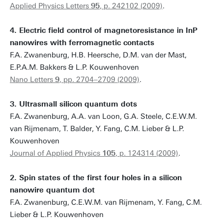
Applied Physics Letters
95
, p. 242102 (2009)
.
4. Electric field control of magnetoresistance in InP
nanowires with ferromagnetic contacts
F.A. Zwanenburg, H.B. Heersche, D.M. van der Mast,
E.P.A.M. Bakkers & L.P. Kouwenhoven
Nano Letters
9
, pp. 2704–2709 (2009)
.
3. Ultrasmall silicon quantum dots
F.A. Zwanenburg, A.A. van Loon, G.A. Steele, C.E.W.M.
van Rijmenam, T. Balder, Y. Fang, C.M. Lieber & L.P.
Kouwenhoven
Journal of Applied Physics
105
, p. 124314 (2009)
.
2. Spin states of the first four holes in a silicon
nanowire quantum dot
F.A. Zwanenburg, C.E.W.M. van Rijmenam, Y. Fang, C.M.
Lieber & L.P. Kouwenhoven