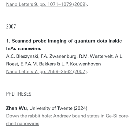
Nano Letters
9
, pp. 1071–1079 (2009)
.
2007
1. Scanned probe imaging of quantum dots inside
InAs nanowires
A.C. Bleszynski, F.A. Zwanenburg, R.M. Westervelt, A.L.
Roest, E.P.A.M. Bakkers & L.P. Kouwenhoven
Nano Letters
7
, pp. 2559–2562 (2007)
.
PHD THESES
Zhen Wu
, University of Twente (2024)
Down the rabbit hole: Andreev bound states in Ge-Si core-
shell nanowires