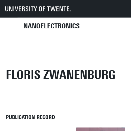
UT
Faculties
EEMCS
Disciplines & departments
NE
Publications
Floris Zwanenburg
NANOELECTRONICS
FLORIS ZWANENBURG
PUBLICATION RECORD