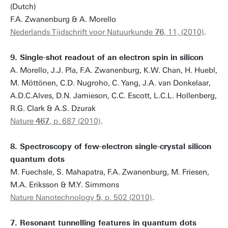
(Dutch)
F.A. Zwanenburg & A. Morello
Nederlands Tijdschrift voor Natuurkunde
76
, 11, (2010)
.
9. Single-shot readout of an electron spin in silicon
A. Morello, J.J. Pla, F.A. Zwanenburg, K.W. Chan, H. Huebl,
M. Möttönen, C.D. Nugroho, C. Yang, J.A. van Donkelaar,
A.D.C.Alves, D.N. Jamieson, C.C. Escott, L.C.L. Hollenberg,
R.G. Clark & A.S. Dzurak
Nature
467
, p. 687 (2010)
.
8. Spectroscopy of few-electron single-crystal silicon
quantum dots
M. Fuechsle, S. Mahapatra, F.A. Zwanenburg, M. Friesen,
M.A. Eriksson & M.Y. Simmons
Nature Nanotechnology
5
, p. 502 (2010)
.
7. Resonant tunnelling features in quantum dots