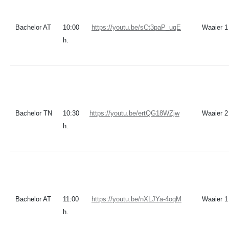
Bachelor AT
10:00
https://youtu.be/sCt3paP_uqE
Waaier 1
h.
Bachelor TN
10:30
https://youtu.be/ertQG18WZjw
Waaier 2
h.
Bachelor AT
11:00
https://youtu.be/nXLJYa-4oqM
Waaier 1
h.