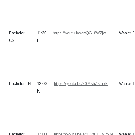
Bachelor
11:30
https://youtu.be/ertQG18WZjw
Waaier 2
CSE
h.
Bachelor TN
12:00
https://youtu.be/xSMs5ZK_r7k
Waaier 1
h.
Bachelor
13:00
https://youtu.be/aYGWEHH9PVM
Waaier 1