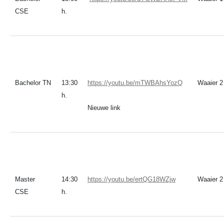
CSE
h.
Bachelor TN
13:30
https://youtu.be/mTWBAhsYozQ
Waaier 2
h.
Nieuwe link
Master
14:30
https://youtu.be/ertQG18WZjw
Waaier 2
CSE
h.