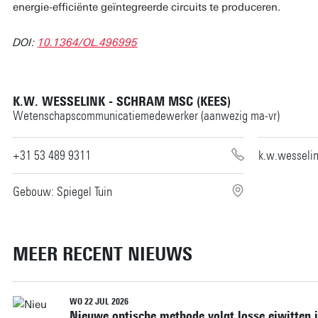
energie-efficiënte geïntegreerde circuits te produceren.
DOI:
10.1364/OL.496995
K.W. WESSELINK - SCHRAM MSC (KEES)
Wetenschapscommunicatiemedewerker (aanwezig ma-vr)
+31 53 489 9311
k.w.wesseli
Gebouw: Spiegel Tuin
MEER RECENT NIEUWS
WO 22 JUL 2026
Nieuwe optische methode volgt losse eiwitten 