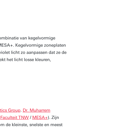
combinatie van kegelvormige
 MESA+. Kegelvormige zoneplaten
iolet licht zo aanpassen dat ze de
t het licht losse kleuren,
ics Group
.
Dr. Muharrem
;
Faculteit TNW
/
MESA+
). Zijn
om de kleinste, snelste en meest