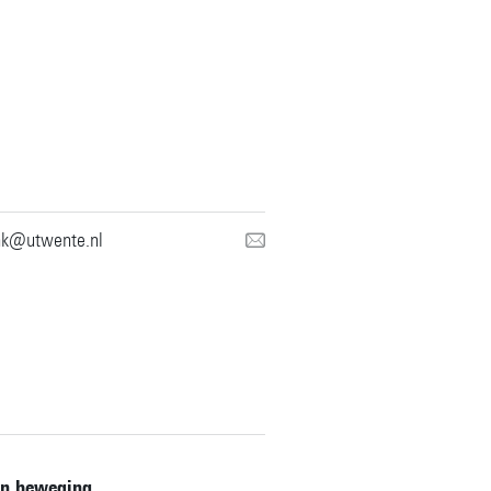
nk@utwente.nl
in beweging