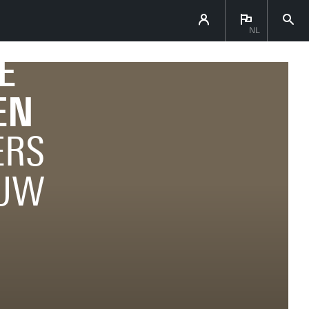
NL
E
EN
ERS
EUW