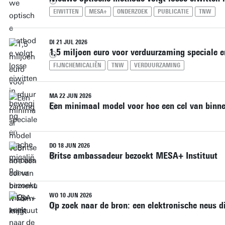
EIWITTEN
MESA+
ONDERZOEK
PUBLICATIE
TNW
DI 21 JUL 2026
1,5 miljoen euro voor verduurzaming speciale e
FIJNCHEMICALIËN
TNW
VERDUURZAMING
MA 22 JUN 2026
Een minimaal model voor hoe een cel van binne
DO 18 JUN 2026
Britse ambassadeur bezoekt MESA+ Instituut
WO 10 JUN 2026
Op zoek naar de bron: een elektronische neus d