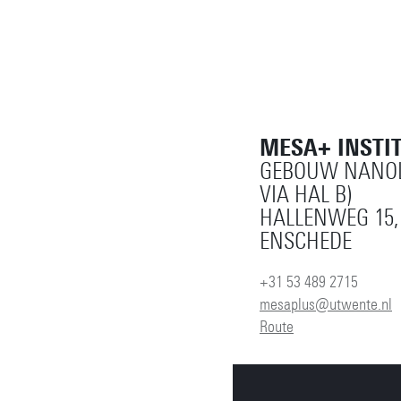
MESA+ INSTI
GEBOUW NANOL
VIA HAL B)
HALLENWEG 15,
ENSCHEDE
+31 53 489 2715
mesaplus@utwente.nl
Route