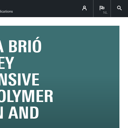
ications
NL
 BRIÓ
EY
NSIVE
POLYMER
N AND