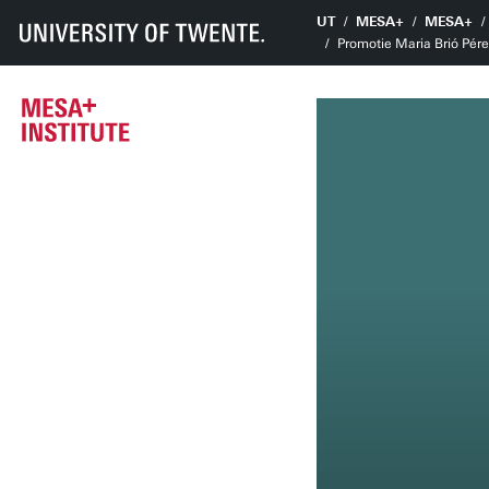
UT
MESA+
MESA+
Promotie Maria Brió Pére