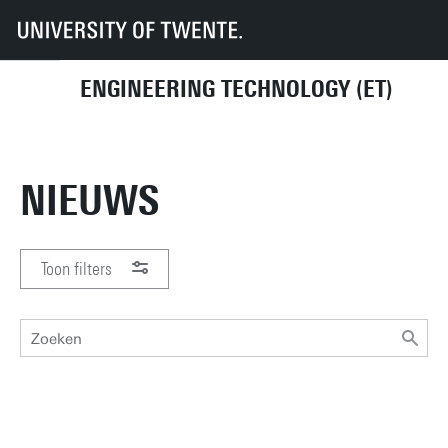
UT
Faculteiten
ET
Nieuws
ENGINEERING TECHNOLOGY (ET)
NIEUWS
Toon filters
PERIODE