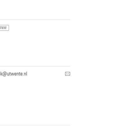
TNW
nk@utwente.nl