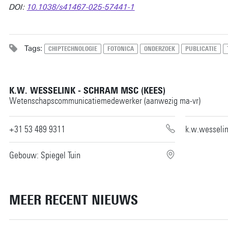
DOI:
10.1038/s41467-025-57441-1
Tags:
CHIPTECHNOLOGIE
FOTONICA
ONDERZOEK
PUBLICATIE
K.W. WESSELINK - SCHRAM MSC (KEES)
Wetenschapscommunicatiemedewerker (aanwezig ma-vr)
+31 53 489 9311
k.w.wesseli
Gebouw: Spiegel Tuin
MEER RECENT NIEUWS