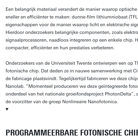
Een belangrijk materiaal verandert de manier waarop optische 
sneller en efficiënter te maken: dunne-film lithiumniobaat (TFL
eigenschappen voor de manier waarop licht en elektrische s
Hierdoor onderzoekers belangrijke componenten, zoals elektr
signaalprocessoren, naadloos integreren op een enkele chip. 
compacter, efficiënter en hun prestaties verbeteren.
Onderzoekers van de Universiteit Twente ontwierpen een op 
fotonische chip. Dat deden ze in nauwe samenwerking met Ci
de fabricage plaatsvindt. Tegelijkertijd fabriceren we deze ch
Nanolab. “Momenteel produceren we deze geïntegreerde fotonis
onderdeel van het nationale groeifondsproject PhotonDelta”, 
de voorzitter van de groep Nonlineaire Nanofotonica.
PROGRAMMEERBARE FOTONISCHE CHI