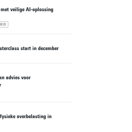
met veilige AI-oplossing
HEID
sterclass start in december
an advies voor
r
fysieke overbelasting in