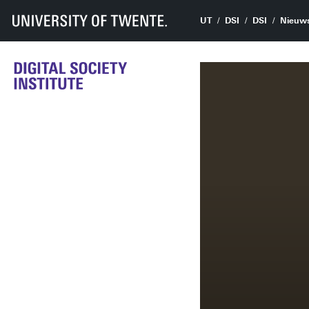
UT
DSI
DSI
Nieuw