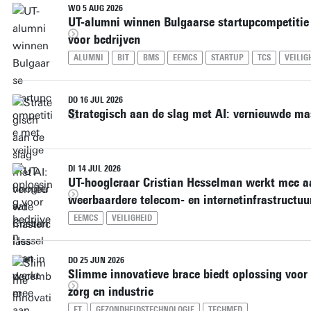
WO 5 AUG 2026
UT-alumni winnen Bulgaarse startupcompetitie 
voor bedrijven
ALUMNI
BIT
BMS
EEMCS
STARTUP
TCS
VEILIG
DO 16 JUL 2026
Strategisch aan de slag met AI: vernieuwde ma
DI 14 JUL 2026
UT-hoogleraar Cristian Hesselman werkt mee a
weerbaardere telecom- en internetinfrastructuu
EEMCS
VEILIGHEID
DO 25 JUN 2026
Slimme innovatieve brace biedt oplossing voor 
zorg en industrie
ET
GEZONDHEIDSTECHNOLOGIE
TECHMED