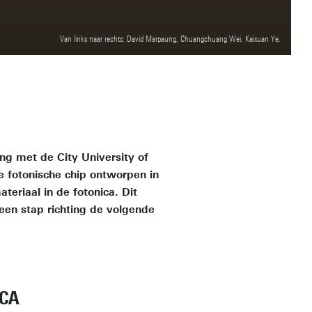
Van links naar rechts: David Marpaung, Chuangchuang Wei, Kaixuan Ye.
ng met de City University of
fotonische chip ontworpen in
teriaal in de fotonica. Dit
s een stap richting de volgende
ICA