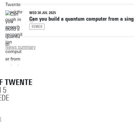
WED 30 JUL 2025
Can you build a quantum computer from a sing
EEMCS
News summary
OF TWENTE
 5
EDE
l