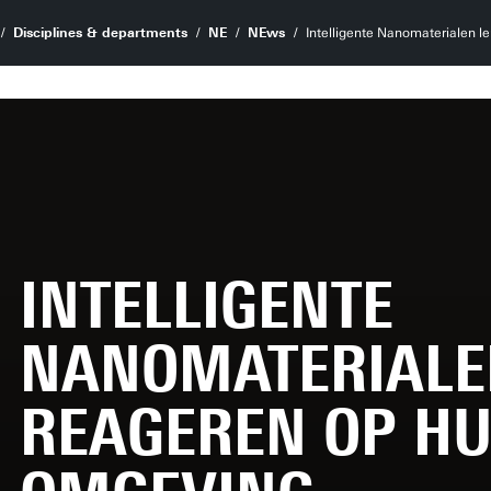
Disciplines & departments
NE
NEws
Intelligente Nanomaterialen l
INTELLIGENTE
NANOMATERIALE
REAGEREN OP H