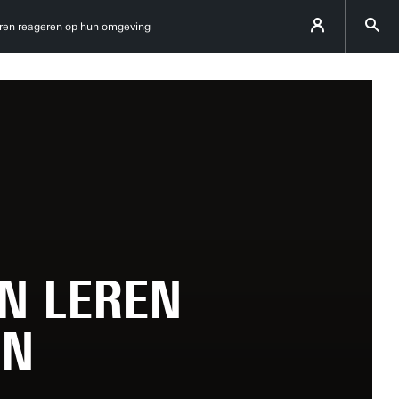
eren reageren op hun omgeving
N LEREN
UN