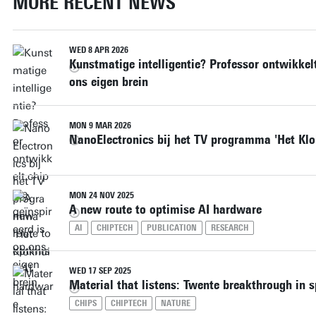
MORE RECENT NEWS
WED 8 APR 2026
Kunstmatige intelligentie? Professor ontwikkelt
ons eigen brein
MON 9 MAR 2026
NanoElectronics bij het TV programma 'Het Klo
MON 24 NOV 2025
A new route to optimise AI hardware
AI
CHIPTECH
PUBLICATION
RESEARCH
WED 17 SEP 2025
Material that listens: Twente breakthrough in 
CHIPS
CHIPTECH
NATURE