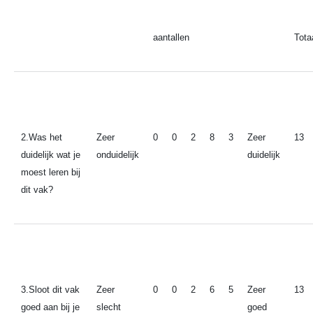
aantallen
Tota
2.Was het
Zeer
0
0
2
8
3
Zeer
13
duidelijk wat je
onduidelijk
duidelijk
moest leren bij
dit vak?
3.Sloot dit vak
Zeer
0
0
2
6
5
Zeer
13
goed aan bij je
slecht
goed