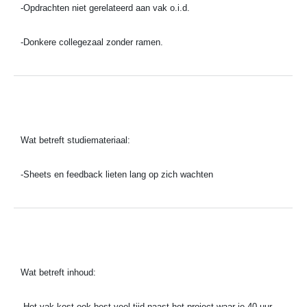
-Opdrachten niet gerelateerd aan vak o.i.d.
-Donkere collegezaal zonder ramen.
Wat betreft studiemateriaal:
-
Sheets en feedback lieten lang op zich wachten
Wat betreft inhoud:
-
Het vak kost ook best veel tijd naast het project waar je 40 uur