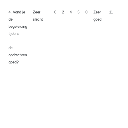
4. Vond je
Zeer
0
2
4
5
0
Zeer
11
de
slecht
goed
begeleiding
tijdens
de
opdrachten
goed?