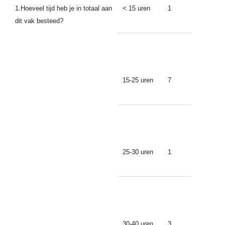
1.Hoeveel tijd heb je in totaal aan
< 15 uren
1
dit vak besteed?
15-25 uren
7
25-30 uren
1
30-40 uren
3