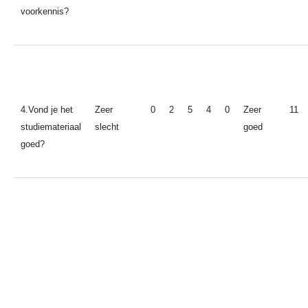
voorkennis?
4.Vond je het
Zeer
0
2
5
4
0
Zeer
11
studiemateriaal
slecht
goed
goed?