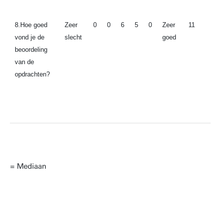
8.Hoe goed
Zeer
0
0
6
5
0
Zeer
11
vond je de
slecht
goed
beoordeling
van de
opdrachten?
= Mediaan