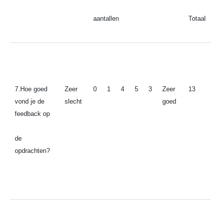
aantallen
Totaal
7.Hoe goed
Zeer
0
1
4
5
3
Zeer
13
vond je de
slecht
goed
feedback op
de
opdrachten?