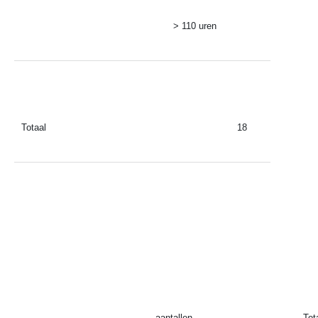
> 110 uren
Totaal
18
aantallen
Tot