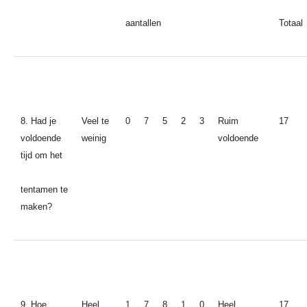
aantallen
Totaal
8. Had je
Veel te
0
7
5
2
3
Ruim
17
voldoende
weinig
voldoende
tijd om het
tentamen te
maken?
9. Hoe
Heel
1
7
8
1
0
Heel
17