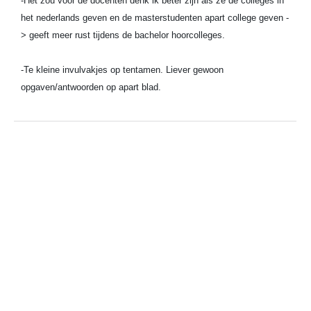
-Het zou voor de docenten denk ik beter zijn als ze de colleges in
het nederlands geven en de masterstudenten apart college geven -
> geeft meer rust tijdens de bachelor hoorcolleges.
-Te kleine invulvakjes op tentamen. Liever gewoon
opgaven/antwoorden op apart blad.