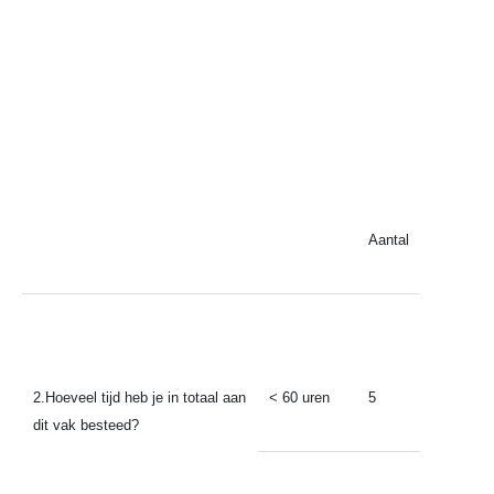
Aantal
2.Hoeveel tijd heb je in totaal aan
< 60 uren
5
dit vak besteed?