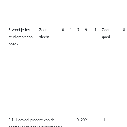
5.Vond je het
Zeer
0
1
7
9
1
Zeer
18
studiemateriaal
slecht
goed
goed?
6.1. Hoeveel procent van de
0 -20%
1