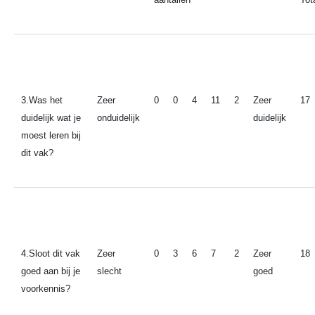
3.Was het
Zeer
0
0
4
11
2
Zeer
17
duidelijk wat je
onduidelijk
duidelijk
moest leren bij
dit vak?
4.Sloot dit vak
Zeer
0
3
6
7
2
Zeer
18
goed aan bij je
slecht
goed
voorkennis?