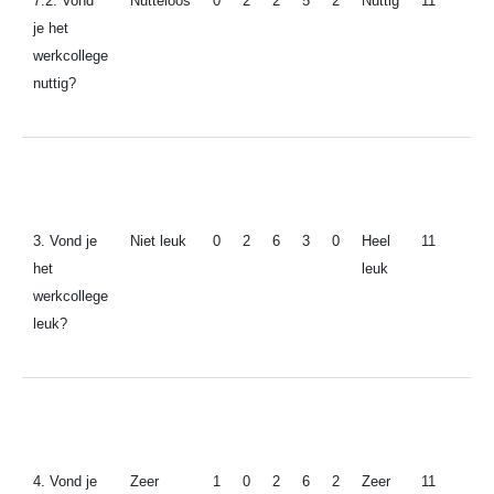
7.2. Vond
Nutteloos
0
2
2
5
2
Nuttig
11
je het
werkcollege
nuttig?
3. Vond je
Niet leuk
0
2
6
3
0
Heel
11
het
leuk
werkcollege
leuk?
4. Vond je
Zeer
1
0
2
6
2
Zeer
11