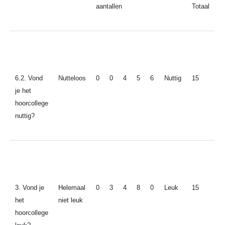
aantallen
Totaal
6.2. Vond
Nutteloos
0
0
4
5
6
Nuttig
15
je het
hoorcollege
nuttig?
3. Vond je
Helemaal
0
3
4
8
0
Leuk
15
het
niet leuk
hoorcollege