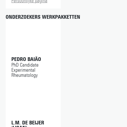
k.smulders@maartenskliniek.nl
Persoonlijke pagina
ONDERZOEKERS WERKPAKKETTEN
PEDRO BAIÃO
PhD Candidate
Experimental
Rheumatology
L.M. DE BEIJER