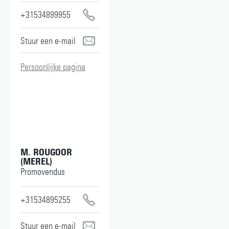
+31534899955
j.w.a.rook@utwente.nl
Persoonlijke pagina
M. ROUGOOR
(MEREL)
Promovendus
+31534895255