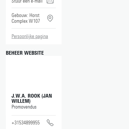
p.tzanetis@utwente.nl
Gebouw: Horst
Complex W107
Persoonlijke pagina
BEHEER WEBSITE
J.W.A. ROOK (JAN
WILLEM)
Promovendus
+31534899955