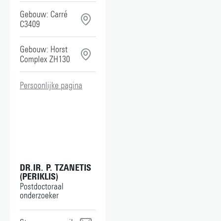
l.r.spoelstra@utwente.nl
Gebouw: Carré
C3409
Gebouw: Horst
Complex ZH130
Persoonlijke pagina
DR.IR. P. TZANETIS
(PERIKLIS)
Postdoctoraal
onderzoeker