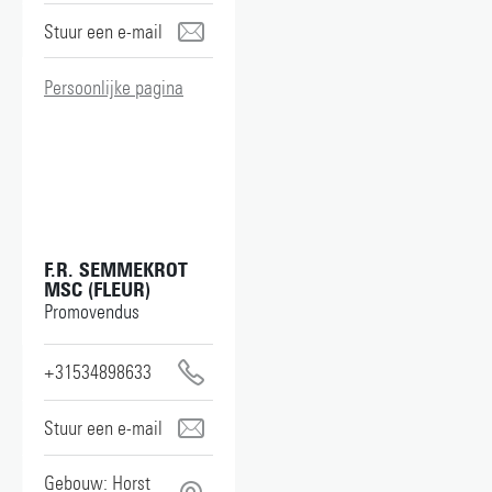
j.w.a.rook@utwente.nl
Persoonlijke pagina
F.R. SEMMEKROT
MSC (FLEUR)
Promovendus
+31534898633
f.r.semmekrot@utwente.nl
Gebouw: Horst