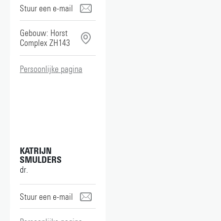
marcel.karperien@utwente.nl
Gebouw: Horst
Complex ZH143
Persoonlijke pagina
KATRIJN
SMULDERS
dr.