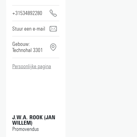
+31534892280
narcisa.dobre@utwente.nl
Gebouw:
Technohal 3301
Persoonlijke pagina
J.W.A. ROOK (JAN
WILLEM)
Promovendus