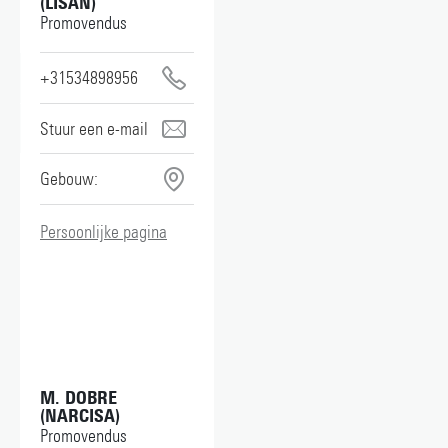
(LISAN)
Promovendus
+31534898956
lisan.debeijer@utwente.nl
Gebouw:
Persoonlijke pagina
M. DOBRE
(NARCISA)
Promovendus