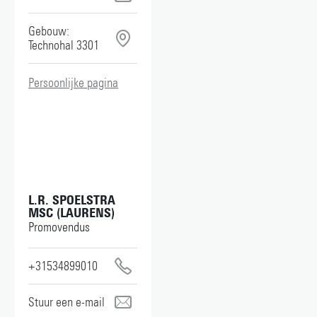
m.rougoor@utwente.nl
Gebouw:
Technohal 3301
Persoonlijke pagina
L.R. SPOELSTRA
MSC (LAURENS)
Promovendus
+31534899010