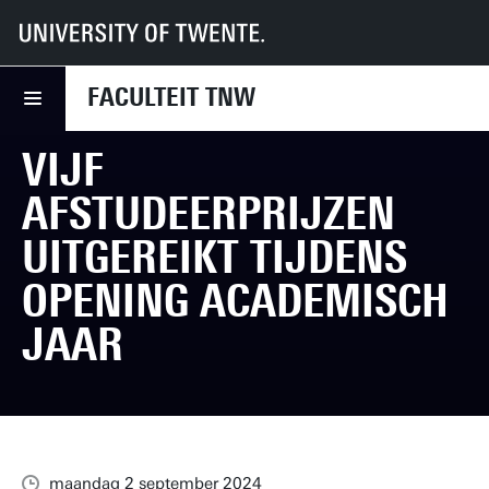
UT
Faculteiten
TNW
Nieuws
Vijf afstudeerprijzen uitgereikt tijdens Opening Academisch Jaar
FACULTEIT TNW
VIJF
AFSTUDEERPRIJZEN
UITGEREIKT TIJDENS
OPENING ACADEMISCH
JAAR
maandag 2 september 2024