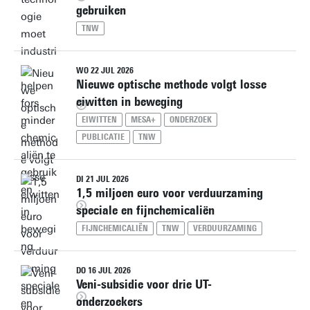
gebruiken
TNW
WO 22 JUL 2026
Nieuwe optische methode volgt losse
eiwitten in beweging
EIWITTEN
MESA+
ONDERZOEK
PUBLICATIE
TNW
DI 21 JUL 2026
1,5 miljoen euro voor verduurzaming
speciale en fijnchemicaliën
FIJNCHEMICALIËN
TNW
VERDUURZAMING
DO 16 JUL 2026
Veni-subsidie voor drie UT-
onderzoekers