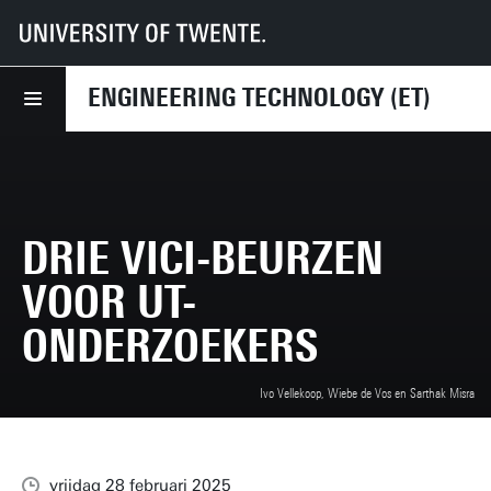
UT
Faculteiten
ET
Nieuws
Drie Vici-beurzen voor UT-onderzoekers
ENGINEERING TECHNOLOGY (ET)
DRIE VICI-BEURZEN
VOOR UT-
ONDERZOEKERS
Ivo Vellekoop, Wiebe de Vos en Sarthak Misra
vrijdag 28 februari 2025