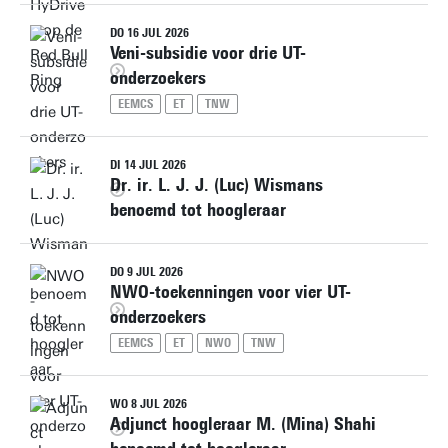
DO 16 JUL 2026
Veni-subsidie voor drie UT-
onderzoekers
EEMCS
ET
TNW
DI 14 JUL 2026
Dr. ir. L. J. J. (Luc) Wismans
benoemd tot hoogleraar
DO 9 JUL 2026
NWO-toekenningen voor vier UT-
onderzoekers
EEMCS
ET
NWO
TNW
WO 8 JUL 2026
Adjunct hoogleraar M. (Mina) Shahi