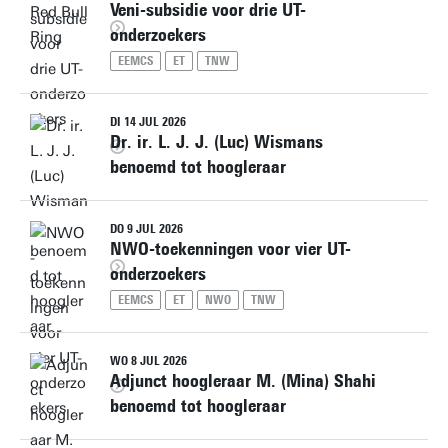
Veni-subsidie voor drie UT-
onderzoekers
EEMCS
ET
TNW
DI 14 JUL 2026
Dr. ir. L. J. J. (Luc) Wismans
benoemd tot hoogleraar
DO 9 JUL 2026
NWO-toekenningen voor vier UT-
onderzoekers
EEMCS
ET
NWO
TNW
WO 8 JUL 2026
Adjunct hoogleraar M. (Mina) Shahi
benoemd tot hoogleraar