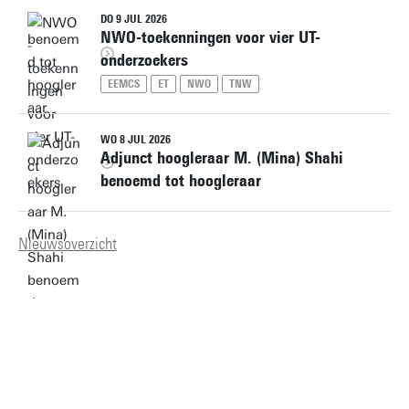
DO 9 JUL 2026
NWO-toekenningen voor vier UT-
onderzoekers
EEMCS
ET
NWO
TNW
WO 8 JUL 2026
Adjunct hoogleraar M. (Mina) Shahi
benoemd tot hoogleraar
Nieuwsoverzicht