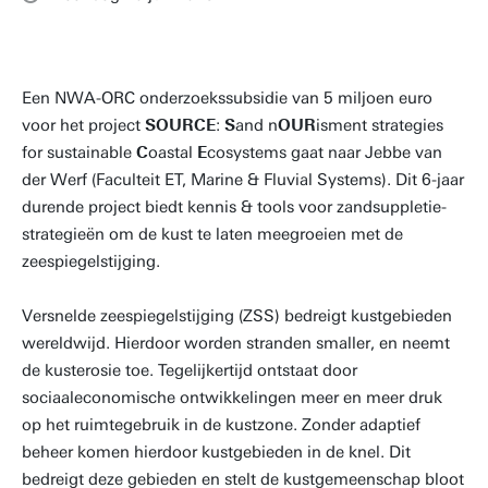
Een NWA-ORC onderzoekssubsidie van 5 miljoen euro
voor het project
SOURCE
:
S
and n
OUR
isment strategies
for sustainable
C
oastal
E
cosystems gaat naar Jebbe van
der Werf (Faculteit ET, Marine & Fluvial Systems). Dit 6-jaar
durende project biedt kennis & tools voor zandsuppletie-
strategieën om de kust te laten meegroeien met de
zeespiegelstijging.
Versnelde zeespiegelstijging (ZSS) bedreigt kustgebieden
wereldwijd. Hierdoor worden stranden smaller, en neemt
de kusterosie toe. Tegelijkertijd ontstaat door
sociaaleconomische ontwikkelingen meer en meer druk
op het ruimtegebruik in de kustzone. Zonder adaptief
beheer komen hierdoor kustgebieden in de knel. Dit
bedreigt deze gebieden en stelt de kustgemeenschap bloot