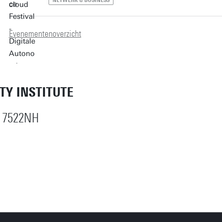
Evenementenoverzicht
ETY INSTITUTE
 7522NH