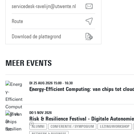
servicedesk-ravelijn@utwente.nl
Route
Download de plattegrond
MEER EVENTS
DI 25 AUG 2026 15:00 - 16:30
Energy-Efficient Computing: van chips tot clou
DO 5 NOV 2026
Risk & Resilience Festival - Digitale Autonomie
ALUMNI
CONFERENTIE / SYMPOSIUM
LEZING/WORKSHOP
NETWERK & BUSINESS