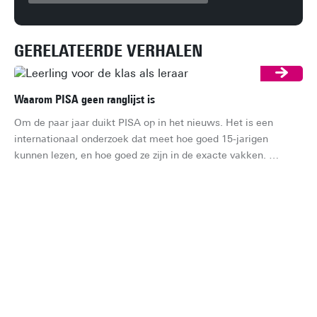
GERELATEERDE VERHALEN
Waarom PISA geen ranglijst is
Om de paar jaar duikt PISA op in het nieuws. Het is een 
internationaal onderzoek dat meet hoe goed 15-jarigen 
kunnen lezen, en hoe goed ze zijn in de exacte vakken. 
Meestal gaat het gesprek dan al snel over de vraag of 
Nederland stijgt of zakt op de ranglijst. Dat is jammer, want 
een ranglijst is het eigenlijk niet. Maar wat is het dan wel?
Kie
Je 
ha