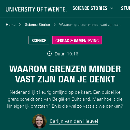
SCIENCE STORIES
STU
Chiptechnologie
Bachel
Home
Science Stories
Waarom grenzen minder vast zijn dan je de
Data & AI
Campu
SCIENCE
GEDRAG & SAMENLEVING
Gedrag & samenleving
Carrièr
Gezondheid
Ensch
Duur:
10:16
Klimaat
Ervari
WAAROM GRENZEN MINDER
Natuurkunde & materialen
Master
VAST ZIJN DAN JE DENKT
Robotica
Studen
Veiligheid
Studie
Nederland lijkt keurig omlijnd op de kaart. Een duidelijke
Studiet
grens scheidt ons van België en Duitsland. Maar hoe is die
lijn eigenlijk ontstaan? En is die wel zo vast als we denken?
Carlijn van den Heuvel