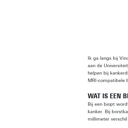
Ik ga langs bij Vi
aan de Universitei
helpen bij kankerd
MRI-compatibele b
WAT IS EEN B
Bij een biopt wor
kanker. Bij borstk
millimeter verschi