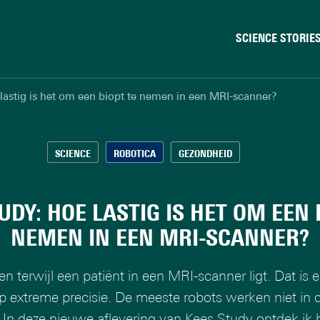
SCIENCE STORIE
Chiptechnologie
lastig is het om een biopt te nemen in een MRI-scanner?
Data & AI
Gedrag & samenleving
Gezondheid
SCIENCE
ROBOTICA
GEZONDHEID
Klimaat
Natuurkunde & materi
UDY: HOE LASTIG IS HET OM EEN 
Robotica
NEMEN IN EEN MRI-SCANNER?
Veiligheid
 terwijl een patiënt in een MRI-scanner ligt. Dat is 
 extreme precisie. De meeste robots werken niet in 
 In deze nieuwe aflevering van Kees Study ontdek ik