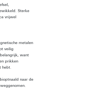
efsel,
ewikkeld. Sterke
a vrijwel
agnetische metalen
t veilig
belangrijk, want
en prikken
t hebt.
 bioptnaald naar de
dt weggenomen.