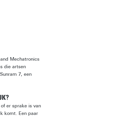
s and Mechatronics
s die artsen
: Sunram 7, een
JK?
f er sprake is van
lek komt. Een paar