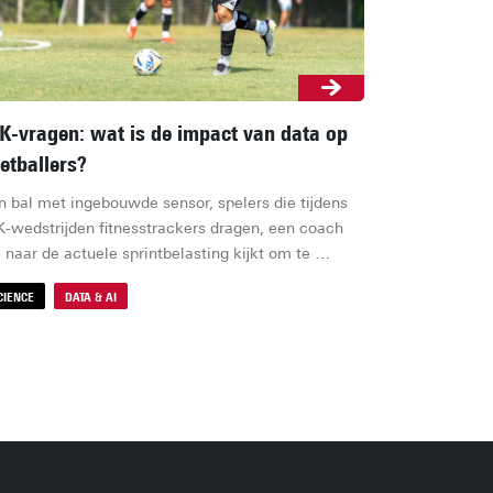
-vragen: wat is de impact van data op
etballers?
n bal met ingebouwde sensor, spelers die tijdens 
-wedstrijden fitnesstrackers dragen, een coach 
 naar de actuele sprintbelasting kijkt om te 
alen of hij wisselt: elke hartslagpiek en elke 
CIENCE
DATA & AI
rint is tegenwoordig data. Maar wat betekent al 
 data voor de spelers zelf?