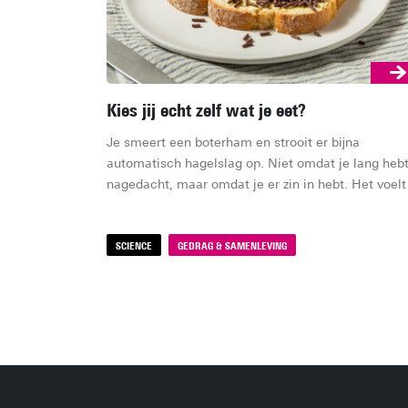
Kies jij echt zelf wat je eet?
Je smeert een boterham en strooit er bijna 
automatisch hagelslag op. Niet omdat je lang hebt
nagedacht, maar omdat je er zin in hebt. Het voelt 
als jouw keuze. Maar hoe vrij is die keuze eigenlij
SCIENCE
GEDRAG & SAMENLEVING