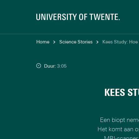
Home
Science Stories
Kees Study: Hoe 
Duur:
3:05
KEES ST
Een biopt nemen
Het komt aan op
MRI-scanner.