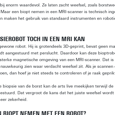
rbij enorm waardevol. Ze laten zacht weefsel, zoals borstwe
. Maar een biopt nemen in een MRI-scanner is technisch ing
n maken het gebruik van standaard instrumenten en robotic
PSIEROBOT TOCH IN EEN MRI KAN
gewone robot. Hij is grotendeels 3D-geprint, bevat geen m
dt aangestuurd met perslucht. Daardoor kan deze bioptrobo
 sterke magnetische omgeving van een MRI-scanner. Dat is 
nauwkeurig zien waar verdacht weefsel zit. Als je scannen 
doen, dan hoef je niet steeds te controleren of je raak geprik
e biopsie van de borst kan de arts live meekijken terwijl de
 gestuurd. Dat vergroot de kans dat het juiste weefsel wor
eer zekerheid.
N BIOPT NEMEN MET EEN ROBOT?