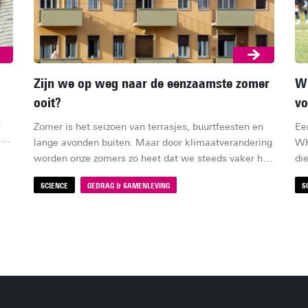
Zijn we op weg naar de eenzaamste zomer
WK
ooit?
vo
 
Zomer is het seizoen van terrasjes, buurtfeesten en 
Ee
lange avonden buiten. Maar door klimaatverandering 
WK
k?
worden onze zomers zo heet dat we steeds vaker het 
die
advies krijgen om binnen te blijven. Wie weinig 
bep
SCIENCE
GEDRAG & SAMENLEVING
S
mensen om zich heen heeft, zit dan soms wekenlang 
sp
alleen. Vrijwel elke zomer sneuvelt er wel ergens een 
die
hitterecord, maar voor eenzaamheid bestaat geen 
meetstation. Kunnen we onze steden zo ontwerpen 
dat de zomer voor iedereen gezellig blijft?