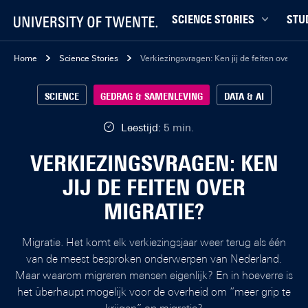
SCIENCE STORIES
STU
Chiptechnologie
Bachel
Home
Science Stories
Verkiezingsvragen: Ken jij de feiten over mig
Data & AI
Campu
SCIENCE
GEDRAG & SAMENLEVING
DATA & AI
Gedrag & samenleving
Carrièr
Gezondheid
Ensch
Leestijd:
5 min.
Klimaat
Ervari
VERKIEZINGSVRAGEN: KEN
Natuurkunde & materialen
Master
JIJ DE FEITEN OVER
Robotica
Studen
MIGRATIE?
Veiligheid
Studie
Studiet
Migratie. Het komt elk verkiezingsjaar weer terug als één
van de meest besproken onderwerpen van Nederland.
Maar waarom migreren mensen eigenlijk? En in hoeverre is
het überhaupt mogelijk voor de overheid om “meer grip te