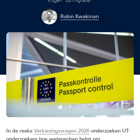
krijgen” op migratie?
Robin Kwakman
In de reeks
Verkiezingsvragen 2026
onderzoeken UT-
onderzoekers hoe wetenschap helpt om