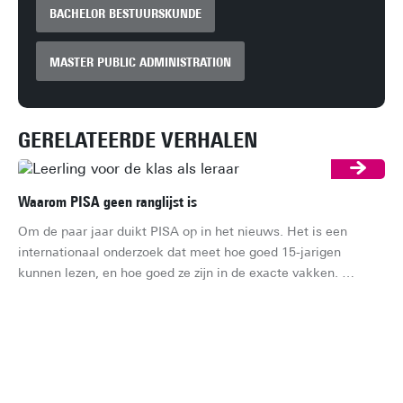
BACHELOR BESTUURSKUNDE
MASTER PUBLIC ADMINISTRATION
GERELATEERDE VERHALEN
Waarom PISA geen ranglijst is
Om de paar jaar duikt PISA op in het nieuws. Het is een 
internationaal onderzoek dat meet hoe goed 15-jarigen 
kunnen lezen, en hoe goed ze zijn in de exacte vakken. 
Meestal gaat het gesprek dan al snel over de vraag of 
Nederland stijgt of zakt op de ranglijst. Dat is jammer, want 
een ranglijst is het eigenlijk niet. Maar wat is het dan wel?