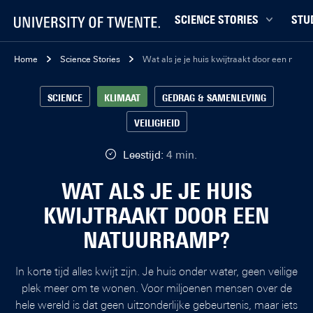
SCIENCE STORIES
STU
Chiptechnologie
Bachel
Home
Science Stories
Wat als je je huis kwijtraakt door een natu
Data & AI
Campu
SCIENCE
KLIMAAT
GEDRAG & SAMENLEVING
Gedrag & samenleving
Carrièr
VEILIGHEID
Gezondheid
Ensch
Klimaat
Ervari
Leestijd:
4 min.
Natuurkunde & materialen
Master
WAT ALS JE JE HUIS
Robotica
Studen
KWIJTRAAKT DOOR EEN
Veiligheid
Studie
NATUURRAMP?
Studiet
In korte tijd alles kwijt zijn. Je huis onder water, geen veilige
plek meer om te wonen. Voor miljoenen mensen over de
hele wereld is dat geen uitzonderlijke gebeurtenis, maar iets