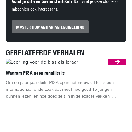
Vond je dit een boeiend artikel?
Dan vind je deze studie(s)
misschien ook interessant.
MASTER HUMANITARIAN ENGINEERING
GERELATEERDE VERHALEN
Waarom PISA geen ranglijst is
Om de paar jaar duikt PISA op in het nieuws. Het is een 
internationaal onderzoek dat meet hoe goed 15-jarigen 
kunnen lezen, en hoe goed ze zijn in de exacte vakken. 
Meestal gaat het gesprek dan al snel over de vraag of 
Nederland stijgt of zakt op de ranglijst. Dat is jammer, want 
een ranglijst is het eigenlijk niet. Maar wat is het dan wel?