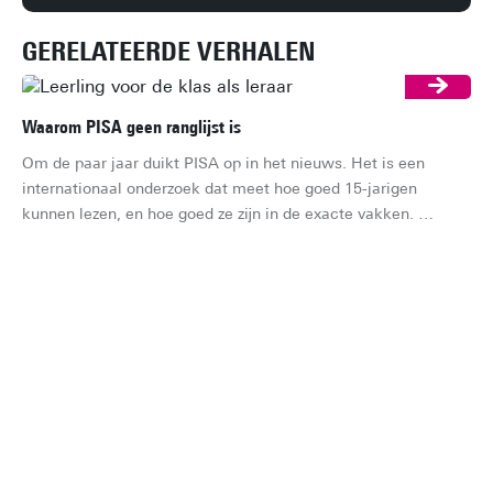
GERELATEERDE VERHALEN
Waarom PISA geen ranglijst is
Om de paar jaar duikt PISA op in het nieuws. Het is een 
internationaal onderzoek dat meet hoe goed 15-jarigen 
kunnen lezen, en hoe goed ze zijn in de exacte vakken. 
Meestal gaat het gesprek dan al snel over de vraag of 
Nederland stijgt of zakt op de ranglijst. Dat is jammer, want 
een ranglijst is het eigenlijk niet. Maar wat is het dan wel?
Kie
Je 
ha
je 