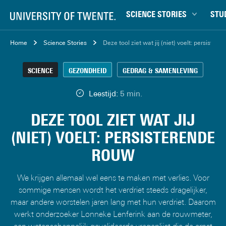
SCIENCE STORIES
STU
Chiptechnologie
Bachel
Home
Science Stories
Deze tool ziet wat jij (niet) voelt: persister
Data & AI
Campu
SCIENCE
GEZONDHEID
GEDRAG & SAMENLEVING
Gedrag & samenleving
Carrièr
Gezondheid
Ensch
Leestijd:
5 min.
Klimaat
Ervari
DEZE TOOL ZIET WAT JIJ
Natuurkunde & materialen
Master
(NIET) VOELT: PERSISTERENDE
Robotica
Studen
ROUW
Veiligheid
Studie
Studiet
We krijgen allemaal wel eens te maken met verlies. Voor
sommige mensen wordt het verdriet steeds dragelijker,
maar andere worstelen jaren lang met hun verdriet. Daarom
werkt onderzoeker Lonneke Lenferink aan de rouwmeter,