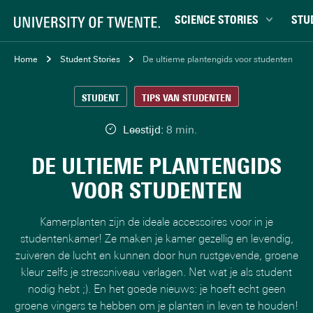
SCIENCE STORIES
STU
Chiptechnologie
Bachel
Home
Student Stories
De ultieme plantengids voor studenten
Data & AI
Campu
STUDENT
TIPS VAN STUDENTEN
Gedrag & samenleving
Carrièr
Gezondheid
Ensch
Leestijd:
8 min.
Klimaat
Ervari
DE ULTIEME PLANTENGIDS
Natuurkunde & materialen
Master
VOOR STUDENTEN
Robotica
Studen
Veiligheid
Studie
Kamerplanten zijn de ideale accessoires voor in je
Studiet
studentenkamer! Ze maken je kamer gezellig en levendig,
zuiveren de lucht en kunnen door hun rustgevende, groene
kleur zelfs je stressniveau verlagen. Net wat je als student
nodig hebt ;). En het goede nieuws: je hoeft echt geen
groene vingers te hebben om je planten in leven te houden!