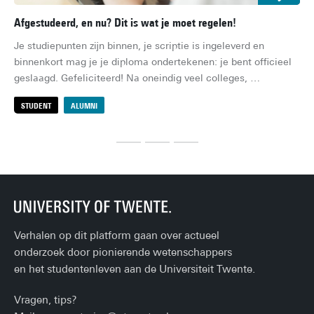
Afgestudeerd, en nu? Dit is wat je moet regelen!
Re
Je studiepunten zijn binnen, je scriptie is ingeleverd en 
En
binnenkort mag je je diploma ondertekenen: je bent officieel 
men
geslaagd. Gefeliciteerd! Na oneindig veel colleges, 
übe
tentamens, deadlines en groepsprojecten, ben je (eindelijk) 
woo
STUDENT
ALUMNI
S
klaar. Of nou ja, bijna… Er zijn namelijk nog een paar 
re
praktische zaken die je moet regelen, voordat je zorgeloos je 
ie
burgerleven kunt beginnen. Dit is de ultieme checklist!
fam
va
Verhalen op dit platform gaan over actueel
onderzoek door pionierende wetenschappers
en het studentenleven aan de Universiteit Twente.
Vragen, tips?