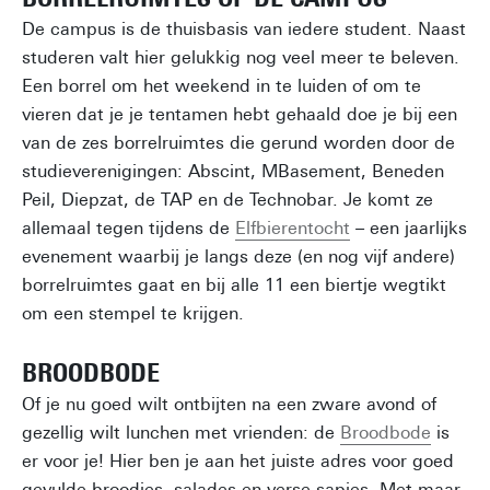
De campus is de thuisbasis van iedere student. Naast
studeren valt hier gelukkig nog veel meer te beleven.
Een borrel om het weekend in te luiden of om te
vieren dat je je tentamen hebt gehaald doe je bij een
van de zes borrelruimtes die gerund worden door de
studieverenigingen: Abscint, MBasement, Beneden
Peil, Diepzat, de TAP en de Technobar. Je komt ze
allemaal tegen tijdens de
Elfbierentocht
– een jaarlijks
evenement waarbij je langs deze (en nog vijf andere)
borrelruimtes gaat en bij alle 11 een biertje wegtikt
om een stempel te krijgen.
BROODBODE
Of je nu goed wilt ontbijten na een zware avond of
gezellig wilt lunchen met vrienden: de
Broodbode
is
er voor je! Hier ben je aan het juiste adres voor goed
gevulde broodjes, salades en verse sapjes. Met maar