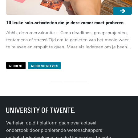
10 leuke solo-activiteiten die je deze zomer moet proberen
5x
Ahhh, de zomervakantie… Geen deadlines, groepsprojecten, 
De 
tentamens of stress! Tijd om te genieten van het mooie weer, 
dea
te relaxen en eropuit te gaan. Maar als iedereen om je heen 
een
op vakantie is en jij alleen op je studentenkamer of bij je 
coc
ouders thuis zit, kan de verveling na een paar weken toch 
zij
STUDENT
STUDENTENLEVEN
S
toeslaan. Maar, geen zorgen! Met deze 10 leuke solo-
activiteiten hoef jij je deze zomer niet te vervelen.
Verhalen op dit platform gaan over actueel
onderzoek door pionierende wetenschappers
en het studentenleven aan de Universiteit Twente.