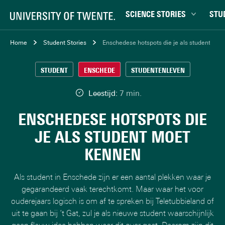
SCIENCE STORIES
STU
Chiptechnologie
Bachel
Home
Student Stories
Enschedese hotspots die je als student mo
Data & AI
Campu
STUDENT
ENSCHEDE
STUDENTENLEVEN
Gedrag & samenleving
Carrièr
Gezondheid
Ensch
Leestijd:
7 min.
Klimaat
Ervari
ENSCHEDESE HOTSPOTS DIE
Natuurkunde & materialen
Master
JE ALS STUDENT MOET
Robotica
Studen
KENNEN
Veiligheid
Studie
Studiet
Als student in Enschede zijn er een aantal plekken waar je
gegarandeerd vaak terechtkomt. Maar waar het voor
ouderejaars logisch is om af te spreken bij Teletubbieland of
uit te gaan bij ‘t Gat, zul je als nieuwe student waarschijnlijk