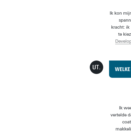
Ik kon mij
spanne
kracht: i
te kie
Develo
WELKE 
Ik we
vertelde d
coat
makkeli