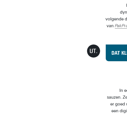
dyn
volgende d
van
PakPr
DAT KL
In 
sauzen. Ze
er goed 
een dig