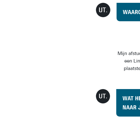
WAARO
Mijn afstu
een Li
plaatst
WAT HE
NAAR 