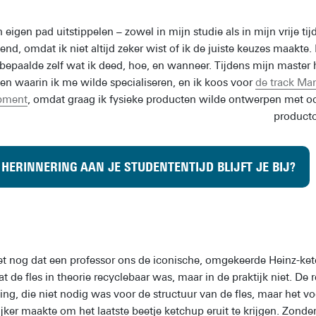
n eigen pad uitstippelen – zowel in mijn studie als in mijn vrije t
nd, omdat ik niet altijd zeker wist of ik de juiste keuzes maakte
k bepaalde zelf wat ik deed, hoe, en wanneer. Tijdens mijn master 
zen waarin ik me wilde specialiseren, en ik koos voor
de track Ma
pment
, omdat graag ik fysieke producten wilde ontwerpen met oo
producto
HERINNERING AAN JE STUDENTENTIJD BLIJFT JE BIJ?
et nog dat een professor ons de iconische, omgekeerde Heinz-ketch
at de fles in theorie recyclebaar was, maar in de praktijk niet. D
ing, die niet nodig was voor de structuur van de fles, maar het
jker maakte om het laatste beetje ketchup eruit te krijgen. Zonder