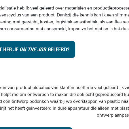
cialisatie heb ik veel geleerd over materialen en productieprocesse
evenscyclus van een product. Dankzij die kennis kan ik een slimm
ening met gewicht, kosten, logistiek en esthetiek: als een fles rec
rp consumenten niet aanspreekt, kopen ze het niet en is het du
T HEB JE
ON THE JOB
GELEERD?
en van productielocaties van klanten heeft me veel geleerd. Ik 
t helpt me om ontwerpen te maken die ook echt geproduceerd ku
d een ontwerp bedenken waarbij we overstappen van plastic naar 
rijf net heeft geïnvesteerd in dure apparatuur die alleen met plast
ontwerp aanpass