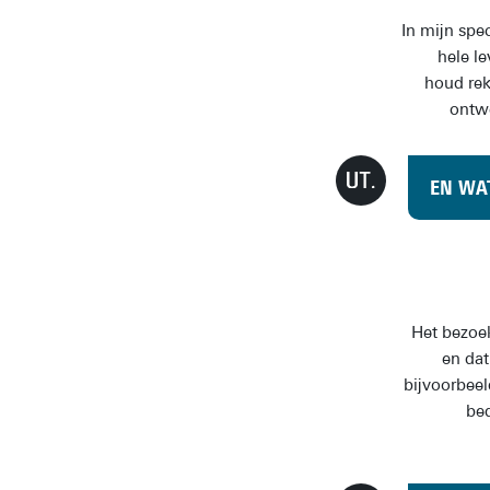
In mijn spe
hele l
houd rek
ontwe
EN WA
Het bezoek
en da
bijvoorbeel
bed