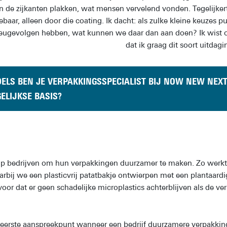
 de zijkanten plakken, wat mensen vervelend vonden. Tegelijkert
lebaar, alleen door die coating. Ik dacht: als zulke kleine keuzes 
ieugevolgen hebben, wat kunnen we daar dan aan doen? Ik wist
dat ik graag dit soort uitdag
ELS BEN JE VERPAKKINGSSPECIALIST BIJ NOW NEW NEXT
ELIJKSE BASIS?
elp bedrijven om hun verpakkingen duurzamer te maken. Zo werkt
arbij we een plasticvrij patatbakje ontwierpen met een plantaardi
voor dat er geen schadelijke microplastics achterblijven als de ve
 eerste aanspreekpunt wanneer een bedrijf duurzamere verpakkin