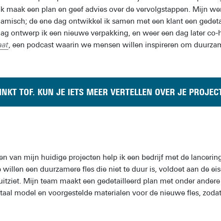
Ik maak een plan en geef advies over de vervolgstappen. Mijn we
amisch; de ene dag ontwikkel ik samen met een klant een gedetail
ag ontwerp ik een nieuwe verpakking, en weer een dag later co-ho
aat
, een podcast waarin we mensen willen inspireren om duurza
INKT TOF. KUN JE IETS MEER VERTELLEN OVER JE PROJEC
een van mijn huidige projecten help ik een bedrijf met de lancerin
 willen een duurzamere fles die niet te duur is, voldoet aan de eis
uitziet. Mijn team maakt een gedetailleerd plan met onder ander
itaal model en voorgestelde materialen voor de nieuwe fles, zodat