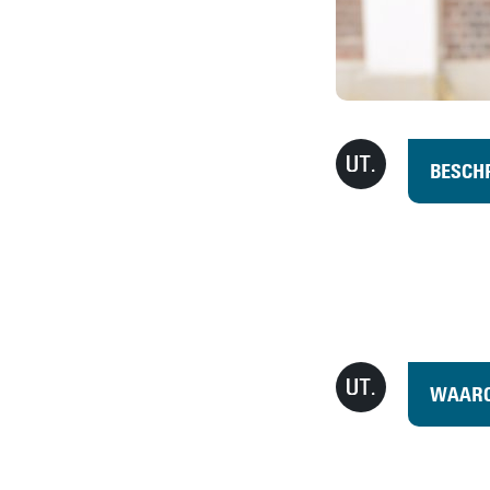
BESCHR
WAARO