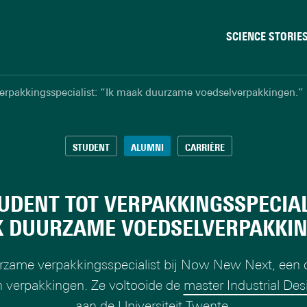
SCIENCE STORIE
Chiptechnologie
verpakkingsspecialist: “Ik maak duurzame voedselverpakkingen.”
Data & AI
Gedrag & samenleving
Gezondheid
STUDENT
ALUMNI
CARRIÈRE
Klimaat
Natuurkunde & materi
UDENT TOT VERPAKKINGSSPECIALI
Robotica
 DUURZAME VOEDSELVERPAKKIN
Veiligheid
urzame verpakkingsspecialist bij Now New Next, een
 verpakkingen. Ze voltooide de
master Industrial De
aan de Universiteit Twente.