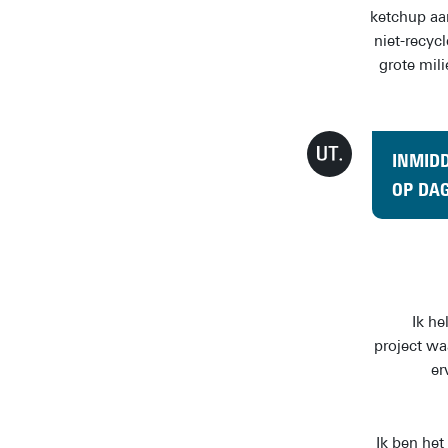
ketchup aan
niet-recyc
grote mil
INMIDD
OP DAG
Ik h
project wa
er
Ik ben het