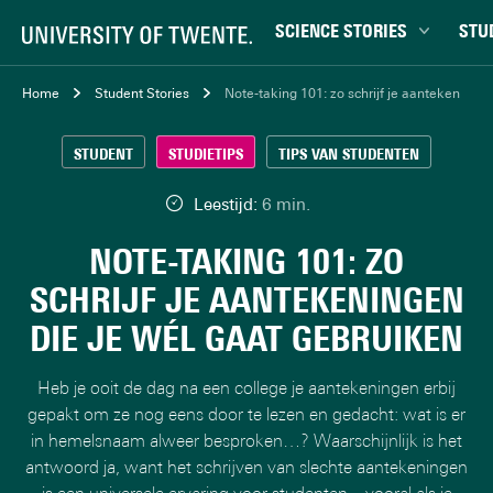
SCIENCE STORIES
STU
Chiptechnologie
Bachel
Home
Student Stories
Note-taking 101: zo schrijf je aantekeningen
Data & AI
Campu
STUDENT
STUDIETIPS
TIPS VAN STUDENTEN
Gedrag & samenleving
Carrièr
Gezondheid
Ensch
Leestijd:
6 min.
Klimaat
Ervari
NOTE-TAKING 101: ZO
Natuurkunde & materialen
Master
SCHRIJF JE AANTEKENINGEN
Robotica
Studen
DIE JE WÉL GAAT GEBRUIKEN
Veiligheid
Studie
Studiet
Heb je ooit de dag na een college je aantekeningen erbij
gepakt om ze nog eens door te lezen en gedacht: wat is er
in hemelsnaam alweer besproken…? Waarschijnlijk is het
antwoord ja, want het schrijven van slechte aantekeningen