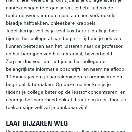
Het is heel verleidelijk om tijdens je college alvast je
aantekeningen te organiseren; je hebt tijdens de
tentamenweek immers niets aan een verkreukeld
blaadje halfbakken, onleesbare krabbels.
Tegelijkertijd verlies je veel kostbare tijd als je hier
tijdens het college al aan begint – tijd die je ook zou
kunnen besteden aan het luisteren naar de professor,
en het begrijpen van het materiaal, bijvoorbeeld…
Zorg er dus voor dat je tijdens het college de
belangrijkste informatie opschrijft, en neem na afloop
10 minuutjes om je aantekeningen te organiseren en
begrijpelijk te maken. Op deze manier kun je je
tijdens je college beter op de lesstof concentreren, en
neem je het naderhand ook al direct een keer door. Je
toekomstige zelf zal je dankbaar zijn!
LAAT BIJZAKEN WEG
Volgens sommige professoren is alles wat tijdens een