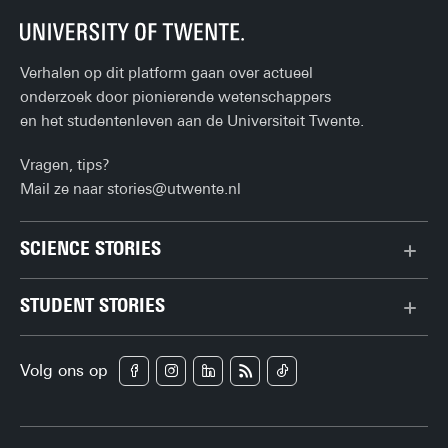
Verhalen op dit platform gaan over actueel
onderzoek door pionierende wetenschappers
en het studentenleven aan de Universiteit Twente.
Vragen, tips?
Mail ze naar
stories@utwente.nl
SCIENCE STORIES
Chiptechnologie
STUDENT STORIES
Data & AI
Bachelor
Gedrag & samenleving
Volg ons op
Campus
Gezondheid
Carrière
Klimaat
Enschede
Natuurkunde & materialen