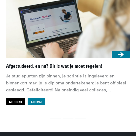
Afgestudeerd, en nu? Dit is wat je moet regelen!
Re
Je studiepunten zijn binnen, je scriptie is ingeleverd en 
En
binnenkort mag je je diploma ondertekenen: je bent officieel 
men
geslaagd. Gefeliciteerd! Na oneindig veel colleges, 
übe
tentamens, deadlines en groepsprojecten, ben je (eindelijk) 
woo
STUDENT
ALUMNI
S
klaar. Of nou ja, bijna… Er zijn namelijk nog een paar 
re
praktische zaken die je moet regelen, voordat je zorgeloos je 
ie
burgerleven kunt beginnen. Dit is de ultieme checklist!
fam
va