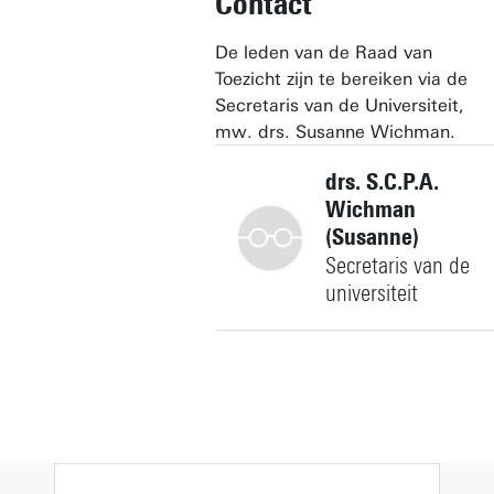
Contact
De leden van de Raad van
Toezicht zijn te bereiken via de
Secretaris van de Universiteit,
mw. drs. Susanne Wichman.
drs. S.C.P.A.
Wichman
(Susanne)
Secretaris van de
universiteit
+31534896976
s.c.p.a.wichman@utwente.nl
Gebouw: Spiegel