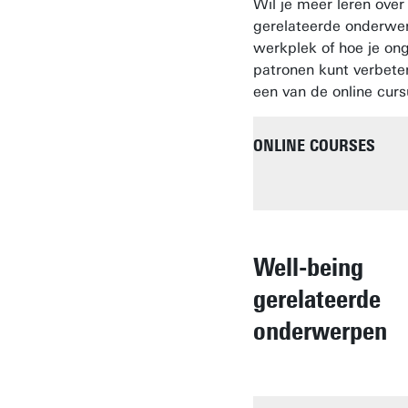
Wil je meer leren over 
gerelateerde onderwe
werkplek of hoe je on
patronen kunt verbete
een van de online curs
ONLINE COURSES
Well-being
gerelateerde
onderwerpen
WERK-PRIVÉ BALA
LEKKER IN JE VEL
ONGEWENST GEDR
STRESS IS FIJN