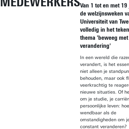
MEDEWERKERS
Van 1 tot en met 19 
de welzijnsweken v
Universiteit van Tw
volledig in het teke
thema 'beweeg met
verandering'
In een wereld die raze
verandert, is het esse
niet alleen je standpun
behouden, maar ook fl
veerkrachtig te reage
nieuwe situaties. Of h
om je studie, je carrièr
persoonlijke leven: hoe 
wendbaar als de
omstandigheden om j
constant veranderen?