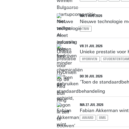
MA 3 AUG 2026
Nieuwe technologie mo
TNW
VR 31 JUL 2026
Unieke prestatie voor
HYDRIVEN
STUDENTENTEAM
DO 30 JUL 2026
‘Toen de standaardbeh
MA 27 JUL 2026
Fabian Akkerman wint 
AWARD
BMS