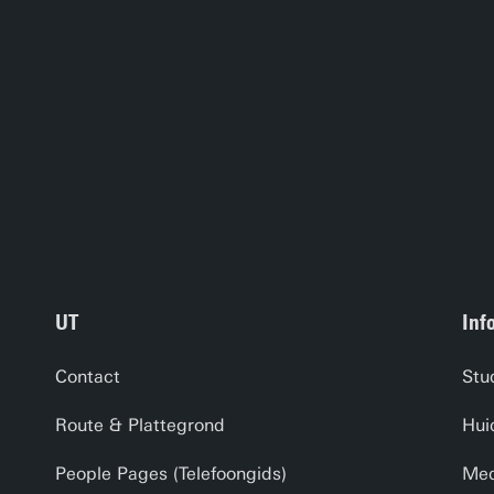
UT
Inf
Contact
Stu
Route & Plattegrond
Hui
People Pages (Telefoongids)
Med