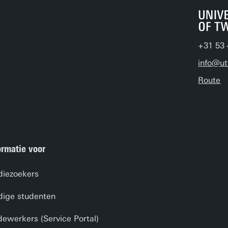
+31 53 
info@ut
Route
ormatie voor
diezoekers
dige studenten
ewerkers (Service Portal)