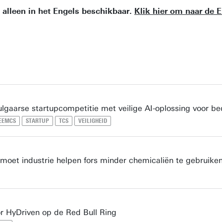
n alleen in het Engels beschikbaar.
Klik hier om naar de E
lgaarse startupcompetitie met veilige AI-oplossing voor be
EEMCS
STARTUP
TCS
VEILIGHEID
moet industrie helpen fors minder chemicaliën te gebruike
or HyDriven op de Red Bull Ring