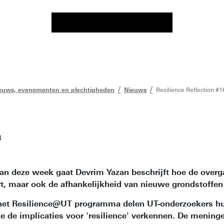
euws, evenementen en plechtigheden
Nieuws
Resilience Reflection #1
3
 van deze week gaat Devrim Yazan beschrijft hoe de overg
, maar ook de afhankelijkheid van nieuwe grondstoffen ve
 het Resilience@UT programma delen UT-onderzoekers hun 
e de implicaties voor 'resilience' verkennen. De meningen 