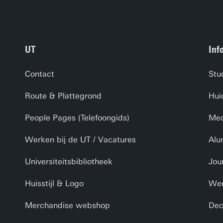
UT
Inf
Contact
Stu
Route & Plattegrond
Hui
People Pages (Telefoongids)
Med
Werken bij de UT / Vacatures
Alu
Universiteitsbibliotheek
Jou
Huisstijl & Logo
Wer
Merchandise webshop
Dec