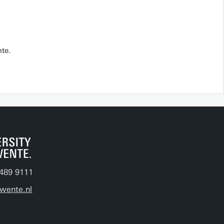
te.
489 9111
wente.nl