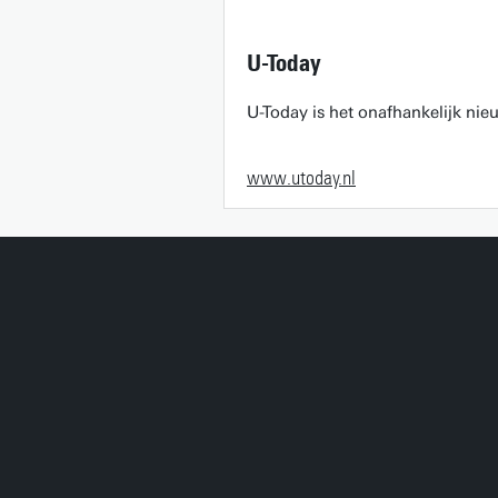
U-Today
U-Today is het onafhankelijk ni
www.utoday.nl