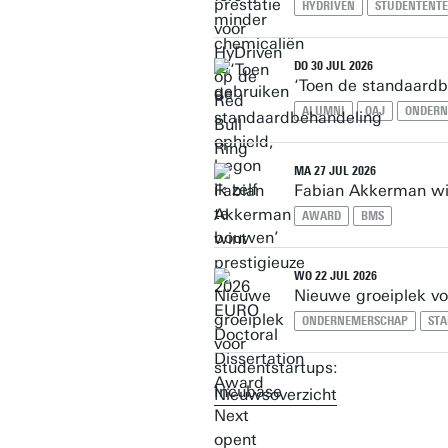
HYDRIVEN
STUDENTENT
DO 30 JUL 2026
‘Toen de standaardb
ALUMNI
OAJ
ONDERN
MA 27 JUL 2026
Fabian Akkerman wi
AWARD
BMS
WO 22 JUL 2026
Nieuwe groeiplek vo
ONDERNEMERSCHAP
STA
Nieuwsoverzicht