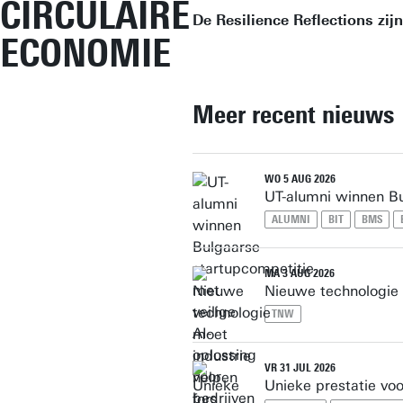
CIRCULAIRE
De Resilience Reflections zij
ECONOMIE
Meer recent nieuws
WO 5 AUG 2026
UT-alumni winnen Bu
ALUMNI
BIT
BMS
MA 3 AUG 2026
Nieuwe technologie 
TNW
VR 31 JUL 2026
Unieke prestatie vo