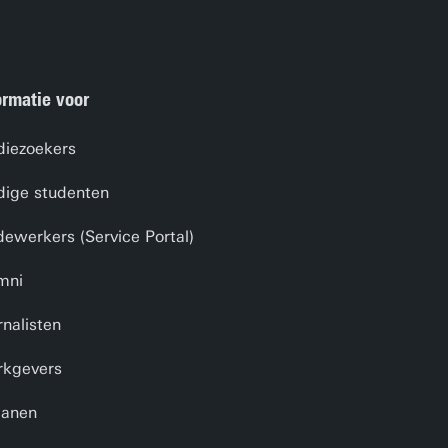
ormatie voor
diezoekers
dige studenten
ewerkers (Service Portal)
mni
rnalisten
kgevers
anen