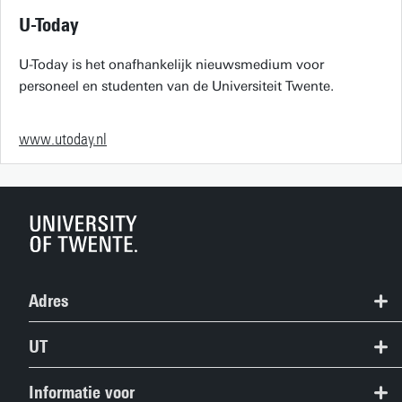
U-Today
U-Today is het onafhankelijk nieuwsmedium voor
personeel en studenten van de Universiteit Twente.
www.utoday.nl
Adres
+31 53 489 9111
UT
info@utwente.nl
Contact
Informatie voor