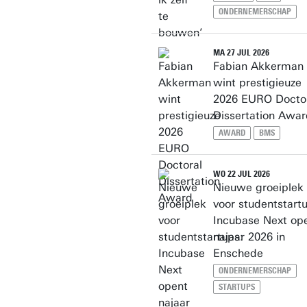
ONDERNEMERSCHAP
MA 27 JUL 2026
Fabian Akkerman
wint prestigieuze
2026 EURO Docto
Dissertation Awar
AWARD
BMS
WO 22 JUL 2026
Nieuwe groeiplek
voor studentstart
Incubase Next op
najaar 2026 in
Enschede
ONDERNEMERSCHAP
STARTUPS