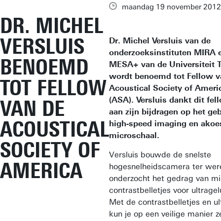
maandag 19 november 2012
DR. MICHEL
VERSLUIS
Dr. Michel Versluis van de
onderzoeksinstituten MIRA 
BENOEMD
MESA+ van de Universiteit 
wordt benoemd tot Fellow v
TOT FELLOW
Acoustical Society of Ameri
(ASA). Versluis dankt dit fe
VAN DE
aan zijn bijdragen op het ge
ACOUSTICAL
high-speed imaging en akoe
microschaal.
SOCIETY OF
Versluis bouwde de snelste
AMERICA
hogesnelheidscamera ter wer
onderzocht het gedrag van mi
contrastbelletjes voor ultrage
Met de contrastbelletjes en ul
kun je op een veilige manier z