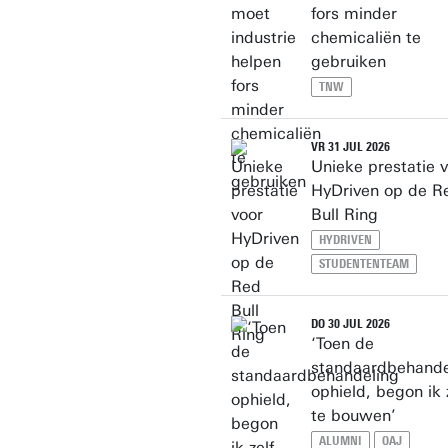
fors minder
chemicaliën te
gebruiken
TNW
VR 31 JUL 2026
Unieke prestatie 
HyDriven op de R
Bull Ring
HYDRIVEN
STUDENTENTEAM
DO 30 JUL 2026
‘Toen de
standaardbehande
ophield, begon ik 
te bouwen’
ALUMNI
OAJ