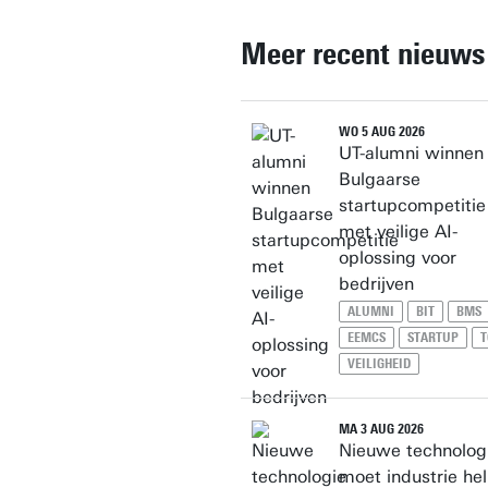
Meer recent nieuws
WO 5 AUG 2026
UT-alumni winnen
Bulgaarse
startupcompetitie
met veilige AI-
oplossing voor
bedrijven
ALUMNI
BIT
BMS
EEMCS
STARTUP
T
VEILIGHEID
MA 3 AUG 2026
Nieuwe technolog
moet industrie he