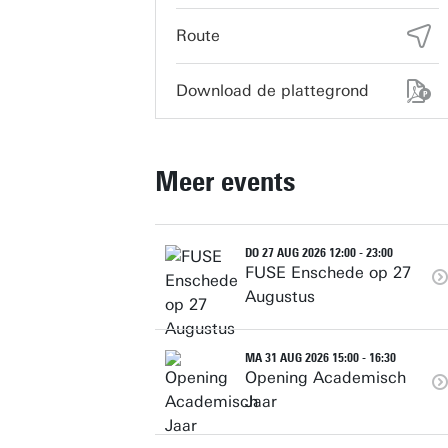
servicedesk-technohal@utwente.nl
Route
Download de plattegrond
Meer events
DO 27 AUG 2026 12:00 - 23:00
FUSE Enschede op 27
Augustus
MA 31 AUG 2026 15:00 - 16:30
Opening Academisch
Jaar