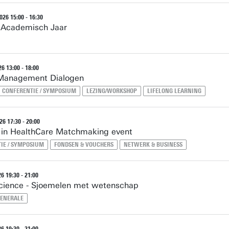
26 15:00 - 16:30
 Academisch Jaar
6 13:00 - 18:00
 Management Dialogen
CONFERENTIE / SYMPOSIUM
LEZING/WORKSHOP
LIFELONG LEARNING
26 17:30 - 20:00
 in HealthCare Matchmaking event
IE / SYMPOSIUM
FONDSEN & VOUCHERS
NETWERK & BUSINESS
6 19:30 - 21:00
cience - Sjoemelen met wetenschap
GENERALE