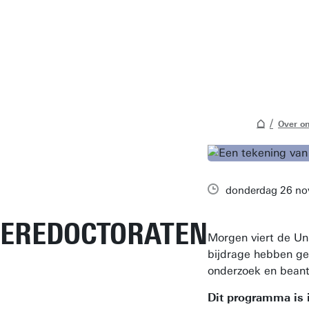
Over o
donderdag 26 no
EREDOCTORATEN
Morgen viert de Un
bijdrage hebben ge
onderzoek en beant
Dit programma is i