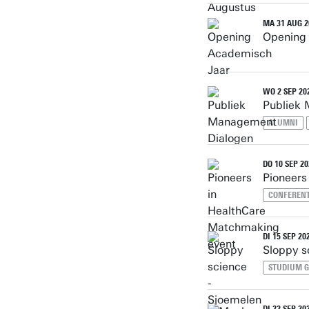
MA 31 AUG 20
Opening
WO 2 SEP 202
Publiek
ALUMNI
DO 10 SEP 20
Pioneers
CONFERENT
DI 15 SEP 202
Sloppy s
STUDIUM 