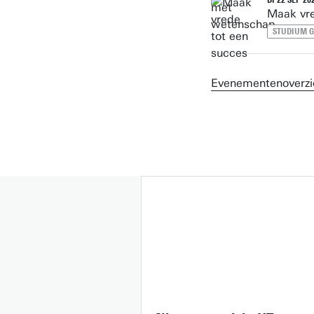
DI 22 SEP 202
Maak vre
STUDIUM 
Evenementenoverzi