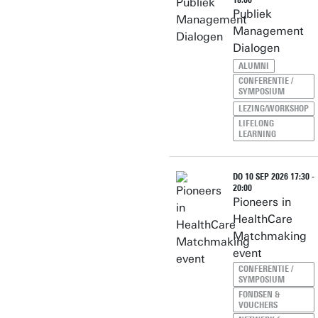
18:00
Publiek
Management
Dialogen
ALUMNI
CONFERENTIE /
SYMPOSIUM
LEZING/WORKSHOP
LIFELONG
LEARNING
DO 10 SEP 2026 17:30 -
20:00
Pioneers in
HealthCare
Matchmaking
event
CONFERENTIE /
SYMPOSIUM
FONDSEN &
VOUCHERS