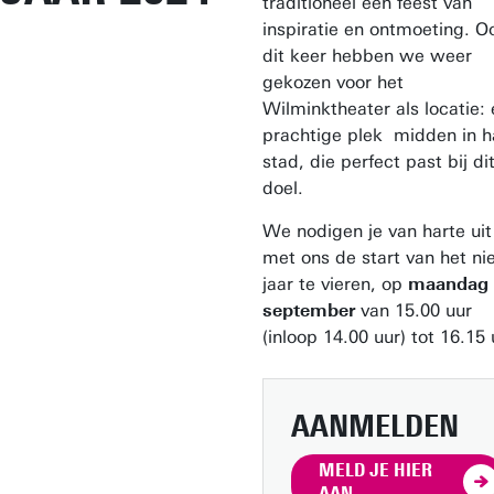
traditioneel een feest van
inspiratie en ontmoeting. O
dit keer hebben we weer
gekozen voor het
Wilminktheater als locatie:
prachtige plek midden in h
stad, die perfect past bij di
doel.
We nodigen je van harte ui
met ons de start van het n
jaar te vieren, op
maandag
september
van 15.00 uur
(inloop 14.00 uur) tot 16.15 
AANMELDEN
MELD JE HIER
AAN