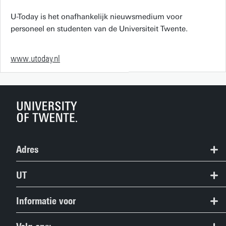
U-Today is het onafhankelijk nieuwsmedium voor
personeel en studenten van de Universiteit Twente.
www.utoday.nl
Adres
+31 53 489 9111
UT
info@utwente.nl
Contact
Informatie voor
Route
Route & Plattegrond
Studiezoekers