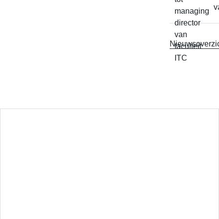
v
Nieuwsoverzi