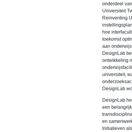
onderdeel van
Universiteit 
Reinventing U
instellingspla
hoe interfacul
toekomst opti
aan onderwijs
DesignLab bet
ontwikkeling 
onderwijsfacili
universiteit, w
onderzoeksacti
DesignLab wo
DesignLab hee
een belangrij
transdisciplin
en samenwerk
Initiatieven a