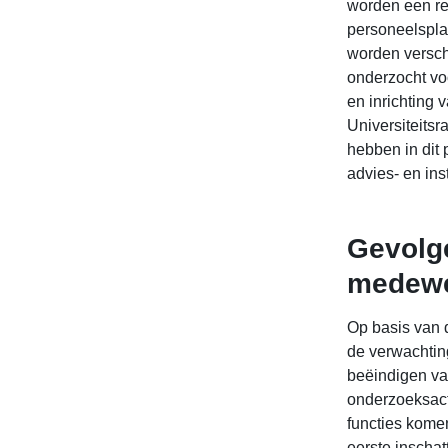
worden een re
personeelspla
worden versch
onderzocht vo
en inrichting
Universiteits
hebben in dit
advies- en in
Gevolg
medewe
Op basis van d
de verwachtin
beëindigen va
onderzoeksacti
functies komen
eerste inschatt