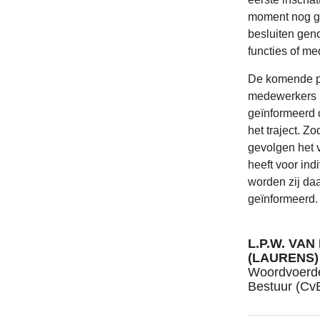
moment nog ge
besluiten gen
functies of m
De komende p
medewerkers r
geïnformeerd 
het traject. Z
gevolgen het 
heeft voor in
worden zij daa
geïnformeerd.
L.P.W. VA
(LAURENS)
Woordvoerde
Bestuur (Cv