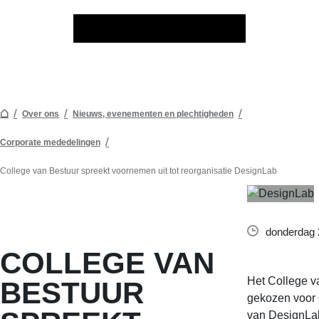
Over ons
Nieuws, evenementen en plechtigheden
Corporate mededelingen
College van Bestuur spreekt voornemen uit tot reorganisatie DesignLab
donderdag 2
COLLEGE VAN
Het College v
BESTUUR
gekozen voor 
van DesignLab