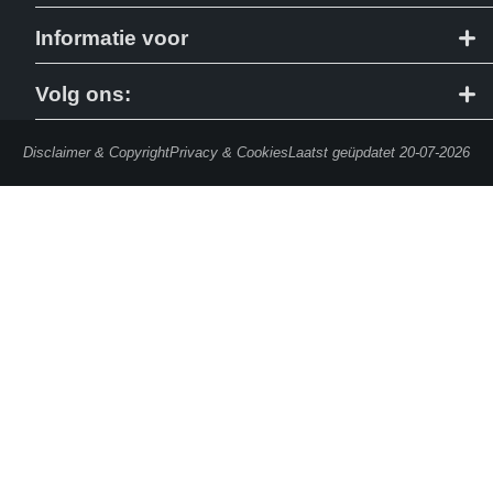
info@utwente.nl
Contact
Informatie voor
Route
Route & Plattegrond
Studiezoekers
Volg ons:
People Pages (Telefoongids)
Huidige studenten
Disclaimer & Copyright
Privacy & Cookies
Laatst geüpdatet 20-07-2026
Werken bij de UT / Vacatures
Medewerkers (Service Portal)
Universiteitsbibliotheek
Alumni
Huisstijl & Logo
Journalisten
Merchandise webshop
Werkgevers
Decanen