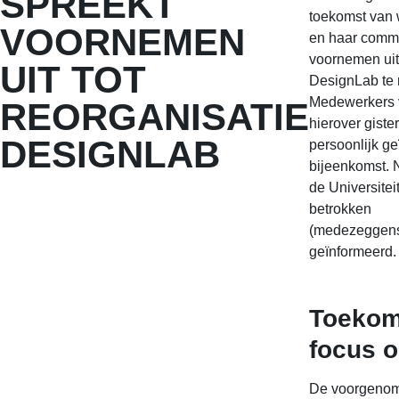
SPREEKT
toekomst van 
VOORNEMEN
en haar commu
voornemen ui
UIT TOT
DesignLab te 
Medewerkers 
REORGANISATIE
hierover giste
DESIGNLAB
persoonlijk ge
bijeenkomst. 
de Universite
betrokken
(medezeggen
geïnformeerd.
Toekom
focus o
De voorgenome