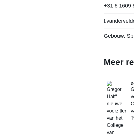
+31 6 1609 
l.vandervel
Gebouw: Spi
Meer r
D
G
v
C
v
T