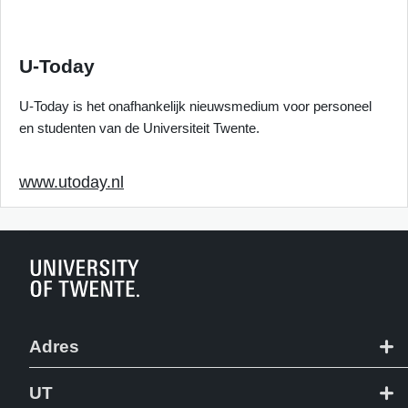
U-Today
U-Today is het onafhankelijk nieuwsmedium voor personeel
en studenten van de Universiteit Twente.
www.utoday.nl
Adres
+31 53 489 9111
UT