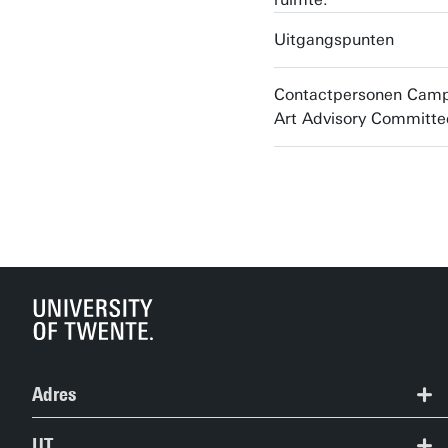
Uitgangspunten
Contactpersonen Cam
Art Advisory Committe
Adres
+31 53 489 9111
UT