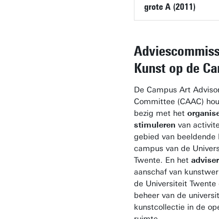
grote A (2011)
Adviescommiss
Kunst op de C
De Campus Art Adviso
Committee (CAAC) hou
bezig met het
organis
stimuleren
van activit
gebied van beeldende 
campus van de Universi
Twente. En het
advise
aanschaf van kunstwer
de Universiteit Twente 
beheer van de universit
kunstcollectie in de o
ruimte.