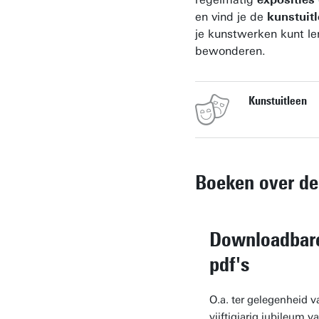
en vind je de
kunstuit
je kunstwerken kunt le
bewonderen.
Kunstuitleen
Boeken over d
Downloadbar
pdf's
O.a. ter gelegenheid v
vijftigjarig jubileum v