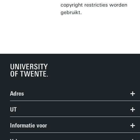
copyright restricties worden
gebruikt.
Adres
+31 53 489 9111
UT
info@utwente.nl
Contact
Informatie voor
Route
Route & Plattegrond
Studiezoekers