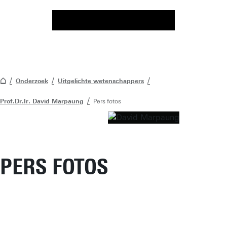
Onderzoek
Uitgelichte wetenschappers
Prof.Dr.Ir. David Marpaung
Pers fotos
PERS FOTOS