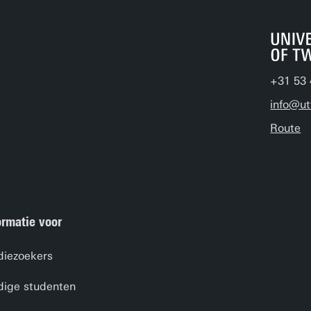
+31 53 
info@ut
Route
ormatie voor
diezoekers
dige studenten