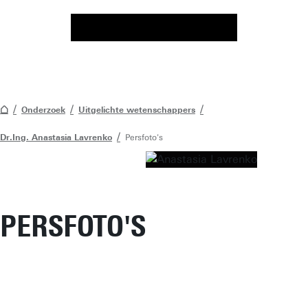
Onderzoek
Uitgelichte wetenschappers
Dr.Ing. Anastasia Lavrenko
Persfoto's
PERSFOTO'S