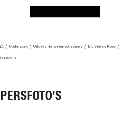
Onderzoek
Uitgelichte wetenschappers
Dr. Stefan Kooij
Persfoto's
PERSFOTO'S