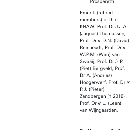
Prosperetti
Emeriti (retired
members) of the
KNAW: Prof. Dr J.J.A.
(Jaques) Thomassen,
Prof. Dr
ir
D.N. (David)
Reinhoudt, Prof. Dr
ir
W.P.M. (Wim) van
Swaaij, Prof. Dr
ir
P.
(Piet) Bergveld, Prof.
Dr A. (Andries)
Hoogerwerf, Prof. Dr
ir
P.J. (Pieter)
Zandbergen († 2018) ,
Prof. Dr
ir
L. (Leen)
van Wijngaarden.