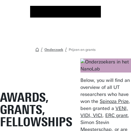
Onderzoek
Prijzen en grants
Below, you will find an
overview of all UT
AWARDS,
researchers who have
won the
Spinoza Prize
,
GRANTS,
been granted a
VENI,
VIDI, VICI
,
ERC grant
,
FELLOWSHIPS
Simon Stevin
Meesterschap, or are