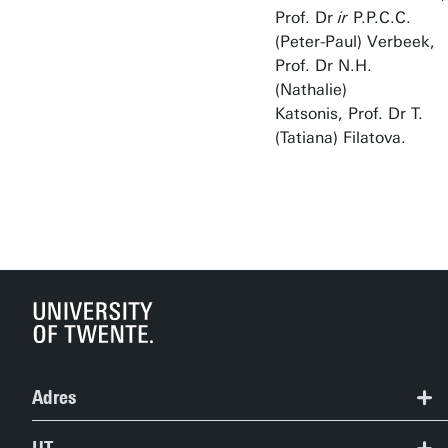
Prof. Dr
ir
P.P.C.C.
(Peter-Paul) Verbeek,
Prof. Dr N.H.
(Nathalie)
Katsonis, Prof. Dr T.
(Tatiana) Filatova.
Adres
+31 53 489 9111