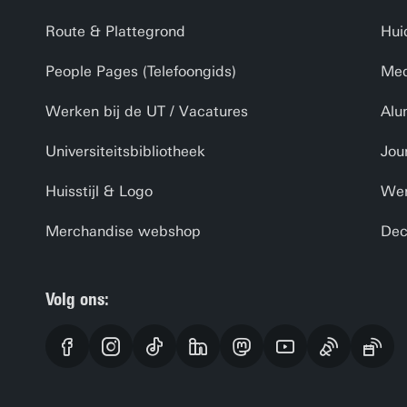
Route & Plattegrond
Hui
People Pages (Telefoongids)
Med
Werken bij de UT / Vacatures
Alu
Universiteitsbibliotheek
Jou
Huisstijl & Logo
Wer
Merchandise webshop
Dec
Volg ons: