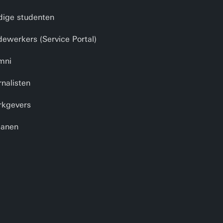
dige studenten
ewerkers (Service Portal)
mni
rnalisten
kgevers
anen