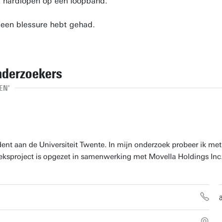
et hardlopen op een loopband.
een blessure hebt gehad.
nderzoekers
EN'
dent aan de Universiteit Twente. In mijn onderzoek probeer ik m
eksproject is opgezet in samenwerking met Movella Holdings Inc. 