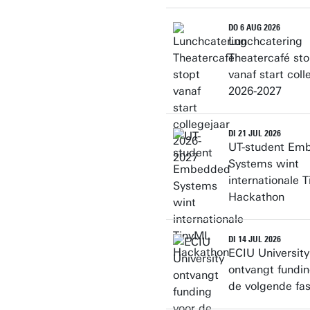
DO 6 AUG 2026
Lunchcatering
Theatercafé sto
vanaf start coll
2026-2027
DI 21 JUL 2026
UT-student Em
Systems wint
internationale 
Hackathon
DI 14 JUL 2026
ECIU University
ontvangt fundin
de volgende fa